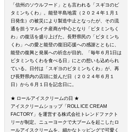
「信州のソウルフード」とも言われる「スギヨのビ
タミンちくわ」。能登半島地震（２０２４年１月１
日発生）の被災により製造中止となったが、その流
通を担うマルイチ産商が中心となり「ビタミンちく
わ」の復活を盛り上げた。長野県民の「ビタミンち
くわ」への愛と能登の復旧応援への感謝とともに、
能登の復興と発展への祈念が目的。「毎年６月1日は
ビタミンちくわを食べる日」にとの想いも込められ
ている。日付は「スギヨのビタミンちくわ」が、再
び長野県内の店頭に並んだ日（２０２４年６月１
日）から６月１日を記念日に。
★ ロールアイスクリームの日 ★
アイスクリームショップ「ROLL ICE CREAM
FACTORY」を運営する株式会社トレンドファクト
リーが制定。ニューヨークで大ブームを起こしたロ
ールアイスクリームを、細かなトッピングで可愛く