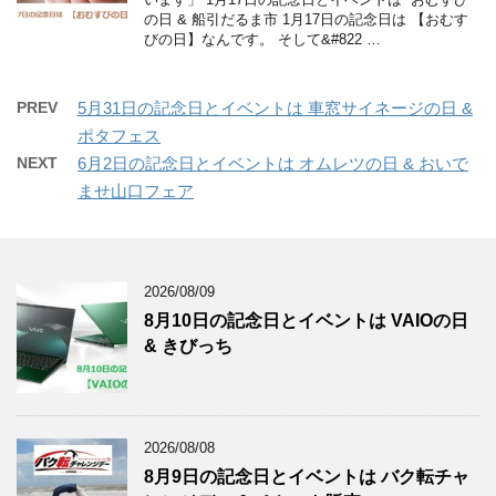
の日 & 船引だるま市 1月17日の記念日は 【おむす
びの日】なんです。 そして&#822 …
PREV
5月31日の記念日とイベントは 車窓サイネージの日 &
ポタフェス
NEXT
6月2日の記念日とイベントは オムレツの日 & おいで
ませ山口フェア
2026/08/09
8月10日の記念日とイベントは VAIOの日
& きびっち
2026/08/08
8月9日の記念日とイベントは バク転チャ