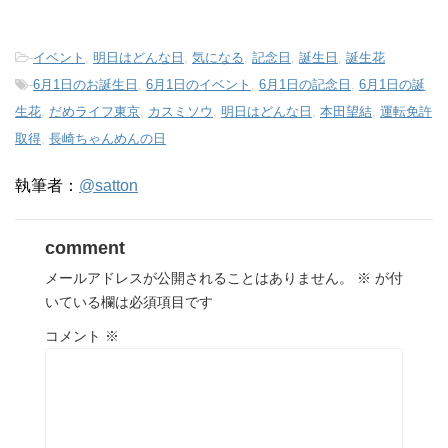
-
イベント
,
明日はどんな日
,
気になる
,
記念日
,
誕生日
,
誕生花
-
6月1日のお誕生日
,
6月1日のイベント
,
6月1日の記念日
,
6月1日の誕
生花
,
だめライフ東京
,
カスミソウ
,
明日はどんな日
,
本田望結
,
運転免許
取得
,
長崎ちゃんめんの日
執筆者：
@satton
comment
メールアドレスが公開されることはありません。
※
が付
いている欄は必須項目です
コメント
※