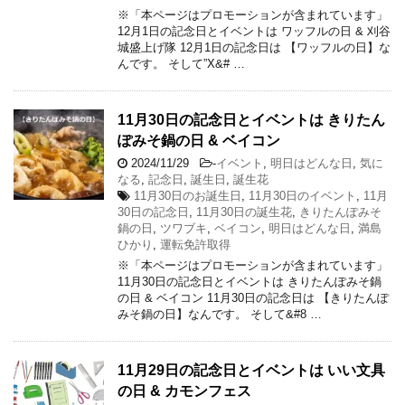
※「本ページはプロモーションが含まれています」
12月1日の記念日とイベントは ワッフルの日 & 刈谷
城盛上げ隊 12月1日の記念日は 【ワッフルの日】な
んです。 そして”X&# …
11月30日の記念日とイベントは きりたん
ぽみそ鍋の日 & ベイコン
2024/11/29
-
イベント
,
明日はどんな日
,
気に
なる
,
記念日
,
誕生日
,
誕生花
11月30日のお誕生日
,
11月30日のイベント
,
11月
30日の記念日
,
11月30日の誕生花
,
きりたんぽみそ
鍋の日
,
ツワブキ
,
ベイコン
,
明日はどんな日
,
満島
ひかり
,
運転免許取得
※「本ページはプロモーションが含まれています」
11月30日の記念日とイベントは きりたんぽみそ鍋
の日 & ベイコン 11月30日の記念日は 【きりたんぽ
みそ鍋の日】なんです。 そして&#8 …
11月29日の記念日とイベントは いい文具
の日 & カモンフェス