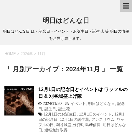
明日はどんな日
明日はどんな日 は・記念日・イベント・お誕生日・誕生花 等 明日の情報
をお届け致します。
HOME
>
2024年
>
11月
「 月別アーカイブ：2024年11月 」 一覧
12月1日の記念日とイベントは ワッフルの
日 & 刈谷城盛上げ隊
2024/11/30
-
イベント
,
明日はどんな日
,
記念
日
,
誕生日
,
誕生花
12月1日のお誕生日
,
12月1日のイベント
,
12月1
日の記念日
,
12月1日の誕生花
,
アンスリウム
,
ワッ
フルの日
,
刈谷城盛上げ隊
,
島﨑信長
,
明日はどんな
日
,
運転免許取得