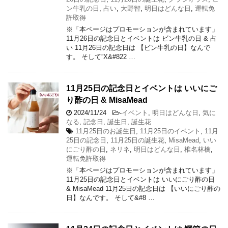
ン牛乳の日
,
占い
,
大野智
,
明日はどんな日
,
運転免
許取得
※「本ページはプロモーションが含まれています」
11月26日の記念日とイベントは ビン牛乳の日 & 占
い 11月26日の記念日は 【ビン牛乳の日】なんで
す。 そして”X&#822 …
11月25日の記念日とイベントは いいにご
り酢の日 & MisaMead
2024/11/24
-
イベント
,
明日はどんな日
,
気に
なる
,
記念日
,
誕生日
,
誕生花
11月25日のお誕生日
,
11月25日のイベント
,
11月
25日の記念日
,
11月25日の誕生花
,
MisaMead
,
いい
にごり酢の日
,
ネリネ
,
明日はどんな日
,
椎名林檎
,
運転免許取得
※「本ページはプロモーションが含まれています」
11月25日の記念日とイベントは いいにごり酢の日
& MisaMead 11月25日の記念日は 【いいにごり酢の
日】なんです。 そして&#8 …