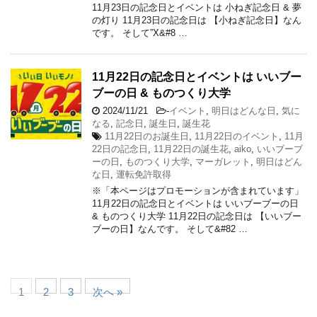
11月23日の記念日とイベントは 小ねぎ記念日 & 夢
の灯り 11月23日の記念日は 【小ねぎ記念日】なん
です。 そして”X&#8 …
11月22日の記念日とイベントは いいブー
ブーの日 & ものつくり大学
2024/11/21
-
イベント
,
明日はどんな日
,
気に
なる
,
記念日
,
誕生日
,
誕生花
11月22日のお誕生日
,
11月22日のイベント
,
11月
22日の記念日
,
11月22日の誕生花
,
aiko
,
いいブーブ
ーの日
,
ものつくり大学
,
マーガレット
,
明日はどん
な日
,
運転免許取得
※「本ページはプロモーションが含まれています」
11月22日の記念日とイベントは いいブーブーの日
& ものつくり大学 11月22日の記念日は 【いいブー
ブーの日】なんです。 そして&#82 …
1
2
3
次へ »