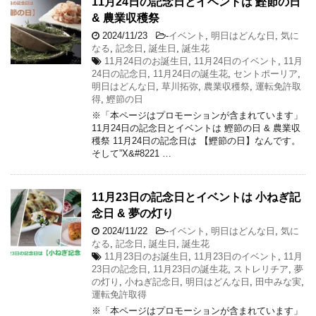
11月24日の記念日とイベントは 鰹節の日
& 農業収穫祭
2024/11/23
-
イベント
,
明日はどんな日
,
気に
なる
,
記念日
,
誕生日
,
誕生花
11月24日のお誕生日
,
11月24日のイベント
,
11月
24日の記念日
,
11月24日の誕生花
,
セントポーリア
,
明日はどんな日
,
草川拓弥
,
農業収穫祭
,
運転免許取
得
,
鰹節の日
※「本ページはプロモーションが含まれています」
11月24日の記念日とイベントは 鰹節の日 & 農業収
穫祭 11月24日の記念日は 【鰹節の日】なんです。
そして”X&#8221 …
11月23日の記念日とイベントは 小ねぎ記
念日 & 夢の灯り
2024/11/22
-
イベント
,
明日はどんな日
,
気に
なる
,
記念日
,
誕生日
,
誕生花
11月23日のお誕生日
,
11月23日のイベント
,
11月
23日の記念日
,
11月23日の誕生花
,
ストレリチア
,
夢
の灯り
,
小ねぎ記念日
,
明日はどんな日
,
田中みな実
,
運転免許取得
※「本ページはプロモーションが含まれています」