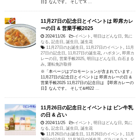
日】なんです。 そして”X …
11月27日の記念日とイベントは 即席カレ
ーの日 & 営業手帳2025
2024/11/26
-
イベント
,
明日はどんな日
,
気に
なる
,
記念日
,
誕生日
,
誕生花
11月27日のお誕生日
,
11月27日のイベント
,
11月
27日の記念日
,
11月27日の誕生花
,
ハボタン
,
即席カ
レーの日
,
営業手帳2025
,
明日はどんな日
,
白石まる
み
,
運転免許取得
※「本ページはプロモーションが含まれています」
11月27日の記念日とイベントは 即席カレーの日 &
営業手帳2025 11月27日の記念日は 【即席カレーの
日】なんです。 そして&#822 …
11月26日の記念日とイベントは ビン牛乳
の日 & 占い
2024/11/25
-
イベント
,
明日はどんな日
,
気に
なる
,
記念日
,
誕生日
,
誕生花
11月26日のお誕生日
,
11月26日のイベント
,
11月
26日の記念日
,
11月26日の誕生花
,
グラジオラス
,
ビ