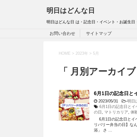
明日はどんな日
明日はどんな日 は・記念日・イベント・お誕生日
お問い合わせ
サイトマップ
HOME
>
2023年
>
5月
「 月別アーカイブ：
6月1日の記念日と
2023/05/31
-
明日
6月1日の記念日とイ
の日
,
マトリカリア
,
体
6月1日の記念日とイベン
リバリー弁当の日】なんで
浴」 さ …