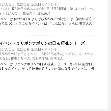
はどんな日
,
気になる
,
記念日とイベント
イベント
,
5月24日有名人のお誕生日
,
5月24日誕生花
,
よんぱら
,
ヘ
明日はどんな日
,
菌活の日
,
運転免許
ントは 菌活の日 & よんぱら 5月24日の記念日は 【菌活の日】
tterで見つけた 気になるイベントは 「よんぱら」 さらに 有名人の
とイベントは リボンナポリンの日 & 橙魂シリーズ
はどんな日
,
気になる
,
記念日とイベント
5月23日の記念日とイベント
,
5月23日誕生花
,
ジギタリス
,
リボン
んな日
,
橙魂シリーズ
,
自動車学校
,
高橋名人
ントは リボンナポリンの日 & 橙魂シリーズ 5月23日の記念日
】なんです。 そしてTwitterで見つけた 気になるイベントは 「橙