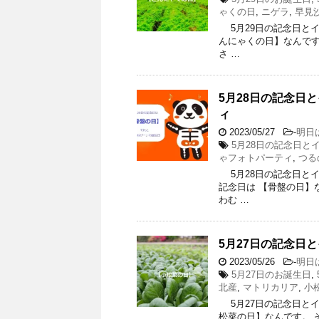
ゃくの日
,
ニゲラ
,
早見
5月29日の記念日とイベ
んにゃくの日】なんです。
さ …
5月28日の記念日
ィ
2023/05/27
-
明日
5月28日の記念日と
ゃフォトパーティ
,
つる
5月28日の記念日とイベ
記念日は 【骨盤の日】な
わむ …
5月27日の記念日と
2023/05/26
-
明日
5月27日のお誕生日
,
北産
,
マトリカリア
,
小
5月27日の記念日とイベ
松菜の日】なんです。 そ