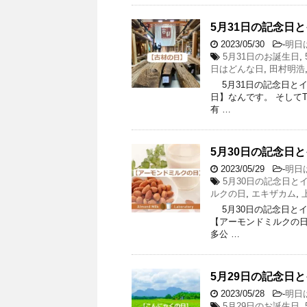
5月31日の記念日と
2023/05/30
-
明日
5月31日のお誕生日
,
日はどんな日
,
田村明浩
5月31日の記念日とイベ
日】なんです。 そしてT
有 …
5月30日の記念日
2023/05/29
-
明日
5月30日の記念日と
ルクの日
,
エキザカム
,
5月30日の記念日とイベ
【アーモンドミルクの日】
多公 …
5月29日の記念日と
2023/05/28
-
明日
5月29日のお誕生日
,