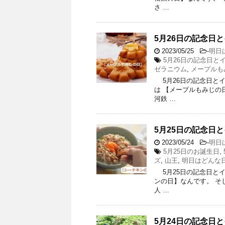
さ …
5月26日の記念日
2023/05/25
-
明日
5月26日の記念日と
ゼラニウム
,
メープルも
5月26日の記念日とイベ
は 【メープルもみじの日
河鉄 …
5月25日の記念日と
2023/05/24
-
明日
5月25日のお誕生日
,
ズ
,
山王
,
明日はどんな
5月25日の記念日とイベ
ンの日】なんです。 そし
人 …
5月24日の記念日と