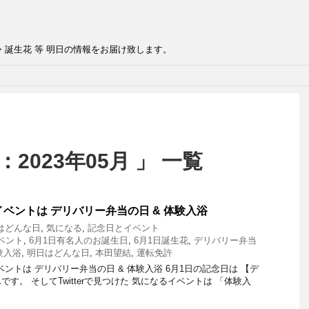
・誕生花 等 明日の情報をお届け致します。
2023年05月 」 一覧
イベントは デリバリー弁当の日 & 体験入浴
はどんな日
,
気になる
,
記念日とイベント
ベント
,
6月1日有名人のお誕生日
,
6月1日誕生花
,
デリバリー弁当
験入浴
,
明日はどんな日
,
本田望結
,
運転免許
トは デリバリー弁当の日 & 体験入浴 6月1日の記念日は 【デ
す。 そしてTwitterで見つけた 気になるイベントは 「体験入