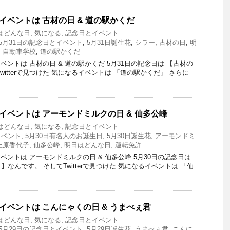
イベントは 古材の日 & 道の駅かくだ
はどんな日
,
気になる
,
記念日とイベント
5月31日の記念日とイベント
,
5月31日誕生花
,
シラー
,
古材の日
,
明
,
自動車学校
,
道の駅かくだ
ントは 古材の日 & 道の駅かくだ 5月31日の記念日は 【古材の
witterで見つけた 気になるイベントは 「道の駅かくだ」 さらに
とイベントは アーモンドミルクの日 & 仙多公峰
はどんな日
,
気になる
,
記念日とイベント
イベント
,
5月30日有名人のお誕生日
,
5月30日誕生花
,
アーモンドミ
上原香代子
,
仙多公峰
,
明日はどんな日
,
運転免許
ントは アーモンドミルクの日 & 仙多公峰 5月30日の記念日は
なんです。 そしてTwitterで見つけた 気になるイベントは 「仙
イベントは こんにゃくの日 & うまべぇ君
はどんな日
,
気になる
,
記念日とイベント
5月29日の記念日とイベント
,
5月29日誕生花
,
うまべぇ君
,
こんに