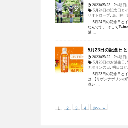
2023/05/23
-
明日
5月24日の記念日と
リオトロープ
,
哀川翔
,
5月24日の記念日とイベ
なんです。 そしてTwi
誕 …
5月23日の記念日
2023/05/22
-
明日
5月23日のお誕生日
,
ナポリンの日
,
明日はど
5月23日の記念日とイベ
は 【リボンナポリンの日
魂シ …
1
2
3
4
次へ »