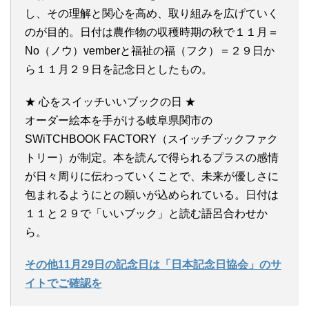
し、その理解と関心を高め、取り組みを広げていく
のが目的。日付は農作物の収穫時期の秋で１１月＝
No（ノウ）vemberと福祉の福（フク）＝２９日か
ら１１月２９日を記念日としたもの。
★ 心をスイッチいいブックの日 ★
オーダー絵本を手がける岐阜県関市の
SWiTCHBOOK FACTORY（スイッチブックファク
トリー）が制定。本を読んで得られるプラスの感情
が日々周りに伝わっていくことで、未来が優しさに
包まれるようにとの願いが込められている。日付は
１１と２９で「いいブック」と読む語呂合わせか
ら。
その他11月29日の記念日は「日本記念日協会」のサ
イトでご確認を