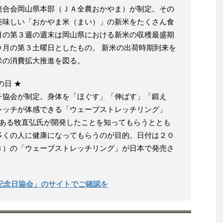
連合会岡山県本部（ＪＡ全農おかやま）が制定。その
美味しい「おかやま米（まい）」の新米をたくさん食
月の第３週の週末は岡山県における新米の収穫最盛期
０月の第３土曜日としたもの。 新米の出荷時期到来を
米の消費拡大推進を図る。
の日 ★
チ協会が制定。身体を「ほぐす」「伸ばす」「鍛え
レッチが体感できる「ウェーブストレッチリング」
長である牧直弘氏が開発したことを知ってもらうととも
多くの人に健康になってもらうのが目的。日付は２０
き）の「ウェーブストレッチリング」が日本で発売さ
本記念日協会」のサイトでご確認を