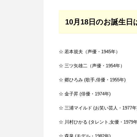
10月18日のお誕生日
☆ 若本規夫（声優・1945年）
☆ 三ツ矢雄二（声優・1954年）
☆ 郷ひろみ (歌手,俳優・1955年)
☆ 金子昇 (俳優・1974年)
☆ 三浦マイルド (お笑い芸人・1977年
☆ 川村ひかる (タレント,女優・1979年
☆ 森泉 (モデル・1982年)