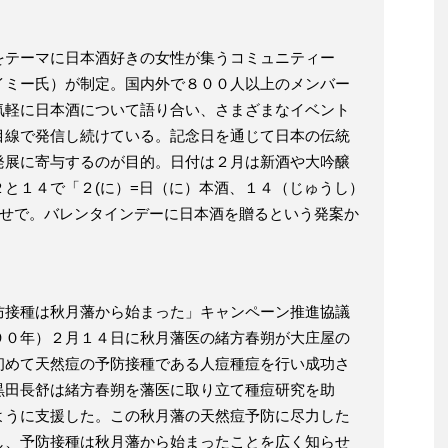
をテーマに日本酒好きの女性が集うコミュニティー
イミー氏）が制定。国内外で８００人以上のメンバー
気軽に日本酒について語り合い、さまざまなイベント
目線で発信し続けている。記念日を通じて日本の伝統
発展に寄与するのが目的。日付は２月は新酒や大吟醸
と１４で「２(に）=日（に）本酒、１４（じゅうし）
わせで。バレンタインデーに日本酒を贈るという発案か
防接種は秋月藩から始まった」キャンペーン推進協議
９０年）２月１４日に秋月藩医の緒方春朔が大庄屋の
初めて天然痘の予防接種である人痘種痘を行い成功さ
黒田長舒は緒方春朔を藩医に取り立て種痘研究を助
ように支援した。この秋月藩の天然痘予防に尽力した
し、予防接種は秋月藩から始まったことを広く知らせ