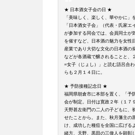
★ 日本酒女子会の日 ★
「美味しく、楽しく、華やかに」
「日本酒女子会」（代表・氏家エ
が参加する同会では、会員同士が
を催すなど、日本酒の魅力を女性
産業であり大切な文化の日本酒の
などが各酒蔵で醸されることと、２
=女子（じょし）」と読む語呂合
らも２月１４日に。
★ 予防接種記念日 ★
福岡県朝倉市に本部を置く、「予
会が制定。日付は寛政２年（１７
天野甚左衛門の二人の子どもに、
せたことから。また、秋月藩主の
け、成功した種痘を全国に広げる
緒方、天野、黒田の三偉人を顕彰