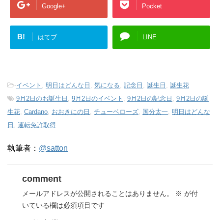
Google+
Pocket
B!
はてブ
LINE
-
イベント
,
明日はどんな日
,
気になる
,
記念日
,
誕生日
,
誕生花
-
9月2日のお誕生日
,
9月2日のイベント
,
9月2日の記念日
,
9月2日の誕
生花
,
Cardano
,
おおきにの日
,
チューベローズ
,
国分太一
,
明日はどんな
日
,
運転免許取得
執筆者：
@satton
comment
メールアドレスが公開されることはありません。
※
が付
いている欄は必須項目です