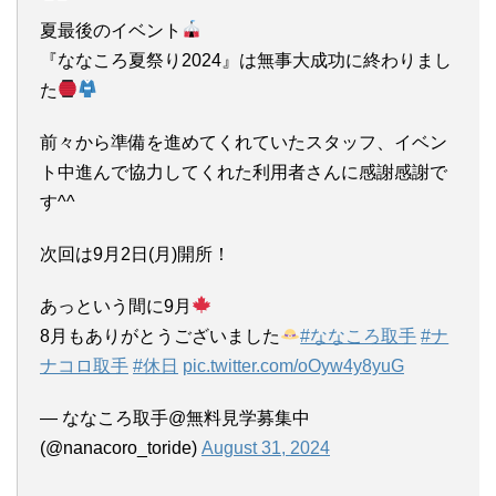
夏最後のイベント
『ななころ夏祭り2024』は無事大成功に終わりまし
た
前々から準備を進めてくれていたスタッフ、イベン
ト中進んで協力してくれた利用者さんに感謝感謝で
す^^
次回は9月2日(月)開所！
あっという間に9月
8月もありがとうございました
#ななころ取手
#ナ
ナコロ取手
#休日
pic.twitter.com/oOyw4y8yuG
— ななころ取手@無料見学募集中
(@nanacoro_toride)
August 31, 2024