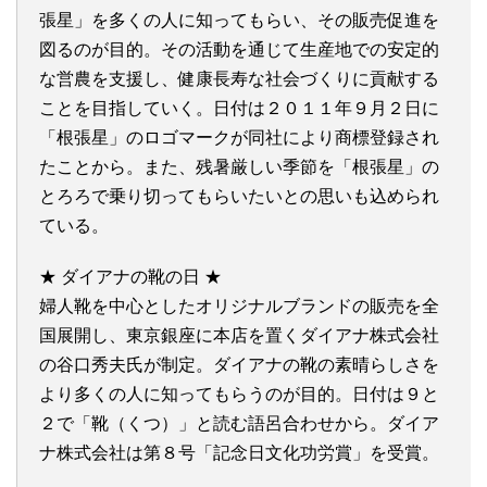
張星」を多くの人に知ってもらい、その販売促進を
図るのが目的。その活動を通じて生産地での安定的
な営農を支援し、健康長寿な社会づくりに貢献する
ことを目指していく。日付は２０１１年９月２日に
「根張星」のロゴマークが同社により商標登録され
たことから。また、残暑厳しい季節を「根張星」の
とろろで乗り切ってもらいたいとの思いも込められ
ている。
★ ダイアナの靴の日 ★
婦人靴を中心としたオリジナルブランドの販売を全
国展開し、東京銀座に本店を置くダイアナ株式会社
の谷口秀夫氏が制定。ダイアナの靴の素晴らしさを
より多くの人に知ってもらうのが目的。日付は９と
２で「靴（くつ）」と読む語呂合わせから。ダイア
ナ株式会社は第８号「記念日文化功労賞」を受賞。