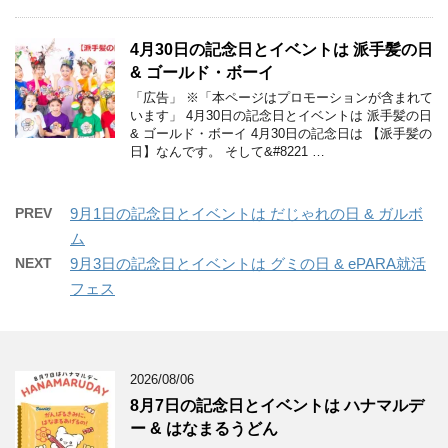
4月30日の記念日とイベントは 派手髪の日
& ゴールド・ボーイ
「広告」 ※「本ページはプロモーションが含まれて
います」 4月30日の記念日とイベントは 派手髪の日
& ゴールド・ボーイ 4月30日の記念日は 【派手髪の
日】なんです。 そして&#8221 …
PREV
9月1日の記念日とイベントは だじゃれの日 & ガルボ
ム
NEXT
9月3日の記念日とイベントは グミの日 & ePARA就活
フェス
2026/08/06
8月7日の記念日とイベントは ハナマルデ
ー & はなまるうどん