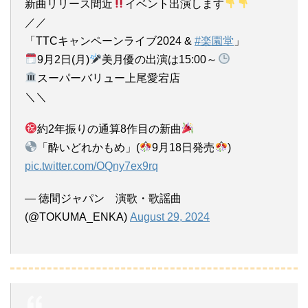
新曲リリース間近
イベント出演します
／／
「TTCキャンペーンライブ2024 &
#楽園堂
」
9月2日(月)
美月優の出演は15:00～
スーパーバリュー上尾愛宕店
＼＼
約2年振りの通算8作目の新曲
「酔いどれかもめ」(
9月18日発売
)
pic.twitter.com/OQny7ex9rq
— 徳間ジャパン 演歌・歌謡曲
(@TOKUMA_ENKA)
August 29, 2024