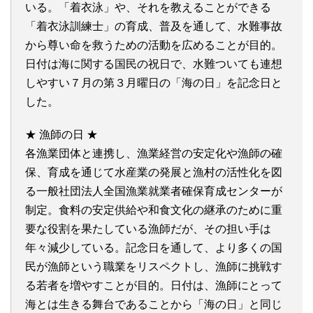
いる。「着衣泳」や、それを教えることができる
「着衣泳訓練士」の育成、普及を通して、水難事故
から尊い命を救うための活動を広めることが目的。
日付は海に関する国民の祝日で、水難ついても連想
しやすい７月の第３月曜日の「海の日」を記念日と
した。
★ 漁師の日 ★
各漁業団体と連携し、漁業経営の安定化や漁師の確
保、育成を通じて水産業の発展と漁村の活性化を図
る一般社団法人全国漁業就業者確保育成センターが
制定。食料の安定供給や和食文化の継承のために重
要な役割を果たしている漁師だが、その担い手は
年々減少している。記念日を通して、より多くの国
民が漁師という職業をリスペクトし、漁師に挑戦す
る若者を増やすことが目的。日付は、漁師にとって
海とは生きる舞台であることから「海の日」と同じ