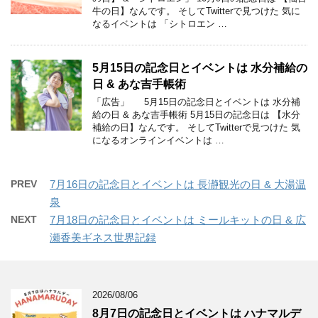
牛の日】なんです。 そしてTwitterで見つけた 気に
なるイベントは 「シトロエン …
5月15日の記念日とイベントは 水分補給の
日 & あな吉手帳術
「広告」 5月15日の記念日とイベントは 水分補
給の日 & あな吉手帳術 5月15日の記念日は 【水分
補給の日】なんです。 そしてTwitterで見つけた 気
になるオンラインイベントは …
PREV
7月16日の記念日とイベントは 長瀞観光の日 & 大湯温
泉
NEXT
7月18日の記念日とイベントは ミールキットの日 & 広
瀬香美ギネス世界記録
2026/08/06
8月7日の記念日とイベントは ハナマルデ