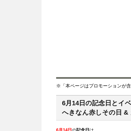
※「本ページはプロモーションが含
6月14日の記念日とイ
へきなん赤しその日 &
6月14日
の
記念日
は