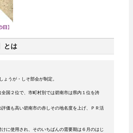
】とは
南しょうが・しそ部会が制定。
は全国２位で、市町村別では碧南市は県内１位を誇
の評価も高い碧南市の赤しその地名度を上げ、ＰＲ活
付けに使用され、そのいちばんの需要期は６月のはじ