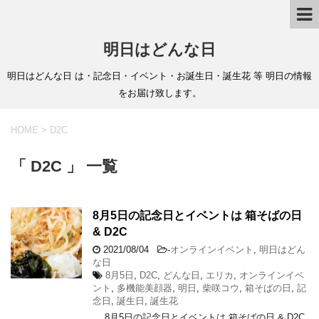
明日はどんな日
明日はどんな日 は・記念日・イベント・お誕生日・誕生花 等 明日の情報
をお届け致します。
HOME
>
D2C
「 D2C 」 一覧
8月5日の記念日とイベントは 箱そばの日
& D2C
2021/08/04
-
オンラインイベント
,
明日はどん
な日
8月5日
,
D2C
,
どんな日
,
エリカ
,
オンラインイベ
ント
,
多機能美顔器
,
明日
,
柴咲コウ
,
箱そばの日
,
記
念日
,
誕生日
,
誕生花
8月5日の記念日とイベントは 箱そばの日 & D2C