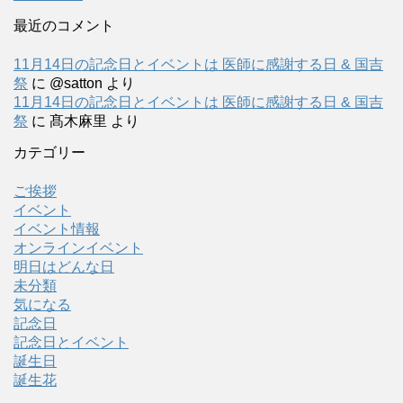
最近のコメント
11月14日の記念日とイベントは 医師に感謝する日 & 国吉
祭
に
@satton
より
11月14日の記念日とイベントは 医師に感謝する日 & 国吉
祭
に
髙木麻里
より
カテゴリー
ご挨拶
イベント
イベント情報
オンラインイベント
明日はどんな日
未分類
気になる
記念日
記念日とイベント
誕生日
誕生花