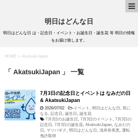
明日はどんな日
明日はどんな日 は・記念日・イベント・お誕生日・誕生花 等 明日の情報
をお届け致します。
HOME
>
AkatsukiJapan
「 AkatsukiJapan 」 一覧
7月3日の記念日とイベントは なみだの日
& AkatsukiJapan
2026/07/02
-
イベント
,
明日はどんな日
,
気に
なる
,
記念日
,
誕生日
,
誕生花
7月3日のお誕生日
,
7月3日のイベント
,
7月3日の
記念日
,
7月3日の誕生花
,
AkatsukiJapan
,
なみだの
日
,
マツバギク
,
明日はどんな日
,
浅井奈美恵
,
運転
免許取得