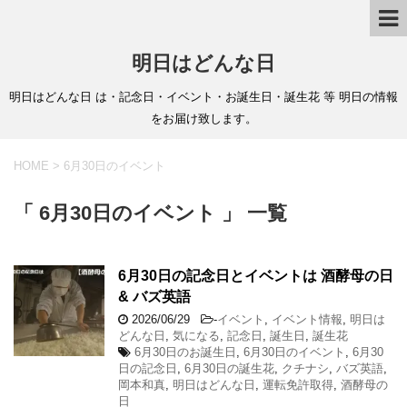
明日はどんな日
明日はどんな日 は・記念日・イベント・お誕生日・誕生花 等 明日の情報
をお届け致します。
HOME
>
6月30日のイベント
「 6月30日のイベント 」 一覧
6月30日の記念日とイベントは 酒酵母の日
& バズ英語
2026/06/29
-
イベント
,
イベント情報
,
明日は
どんな日
,
気になる
,
記念日
,
誕生日
,
誕生花
6月30日のお誕生日
,
6月30日のイベント
,
6月30
日の記念日
,
6月30日の誕生花
,
クチナシ
,
バズ英語
,
岡本和真
,
明日はどんな日
,
運転免許取得
,
酒酵母の
日