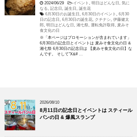
2024/06/29
-
イベント
,
明日はどんな日
,
気に
なる
,
記念日
,
誕生日
,
誕生花
6月30日のお誕生日
,
6月30日のイベント
,
6月30
日の記念日
,
6月30日の誕生花
,
クチナシ
,
伊藤健太
郎
,
明日はどんな日
,
湘七祭
,
運転免許取得
,
麦みそ
食文化の日
※「本ページはプロモーションが含まれています」
6月30日の記念日とイベントは 麦みそ食文化の日 &
湘七祭 6月30日の記念日は 【麦みそ食文化の日】な
んです。 そして”X&# …
2026/08/10
8月11日の記念日とイベントは スティール
パンの日 & 爆風スランプ