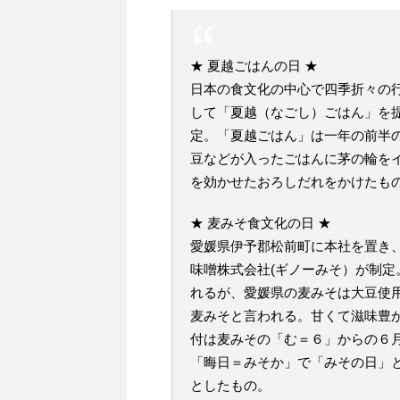
★ 夏越ごはんの日 ★
日本の食文化の中心で四季折々の
して「夏越（なごし）ごはん」を
定。「夏越ごはん」は一年の前半
豆などが入ったごはんに茅の輪を
を効かせたおろしだれをかけたも
★ 麦みそ食文化の日 ★
愛媛県伊予郡松前町に本社を置き
味噌株式会社(ギノーみそ）が制
れるが、愛媛県の麦みそは大豆使
麦みそと言われる。甘くて滋味豊
付は麦みその「む＝６」からの６
「晦日＝みそか」で「みその日」
としたもの。