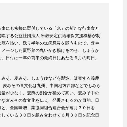
行事にも密接に関係している「米」の新たな行事食と
提唱する公益社団法人 米穀安定供給確保支援機構が制
の厄を払い、残り半年の無病息災を願うもので、粟や
イメージした夏野菜の丸いかき揚げをのせ、しょうが
の。日付は一年の前半の最終日にあたる６月の晦日。
、みそ、麦みそ、しょうゆなどを製造、販売する義農
定。麦みその食文化は九州、中国地方西部などでもみら
用量が少なく、麦麹の割合が極めて高い、麦みそ中の
かな麦みその食文化を伝え、発展させるのが目的。日
月と、全国味噌工業協同組合連合会が毎月３０日を
としている３０日を組み合わせて６月３０日を記念日