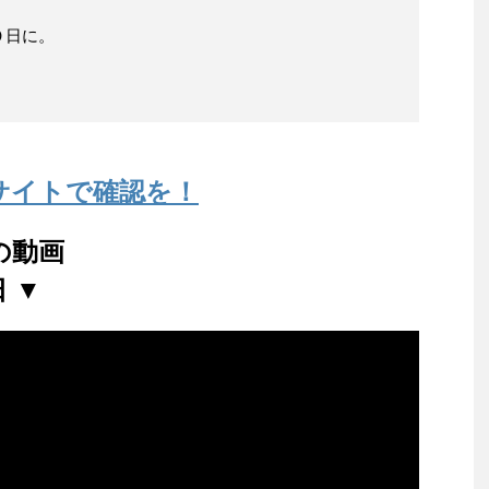
０日に。
サイトで確認を！
の動画
 ▼