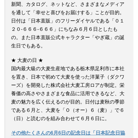
新聞、カタログ、ネットなど、さまざまなメディア
を通して「幸せと喜びをお届けする」ことが目的。
日付は「日本直販」のフリーダイヤルである「０１
２０-６６６-６６６」にちなみ６月６日としたも
の。また日本直販公式キャラクター「やぎ蔵」の誕
生日でもある。
★ 大麦の日 ★
国内最大級の大麦生産地である栃木県足利市に本社
を置き、日本で初めて大麦を使った洋菓子（ダクワ
ーズ）を開発した株式会社大麦工房ロアが制定。栄
養価の高さやさまざまな食品に活用できるなど、大
麦の魅力を広く伝えるのが目的。日付は麦秋の季節
である６月と、大麦を「Ｏ（オー）６（麦）」で６
（日）と読むのを組み合わせて６月６日に。
その他たくさんの6月6日の記念日は「日本記念日協