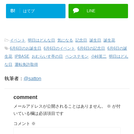
B!
はてブ
LINE
-
イベント
,
明日はどんな日
,
気になる
,
記念日
,
誕生日
,
誕生花
-
6月6日のお誕生日
,
6月6日のイベント
,
6月6日の記念日
,
6月6日の誕
生花
,
IPBASE
,
おむらいす亭の日
,
ペンステモン
,
小峠英二
,
明日はどん
な日
,
運転免許取得
執筆者：
@satton
comment
メールアドレスが公開されることはありません。
※
が付
いている欄は必須項目です
コメント
※