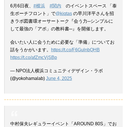
6月6日夜、
#横浜
#関内
のイベントスペース 「泰
生ポーチフロント」で
@kiqtas
の早川洋平さんを招
きラボ図書環オーサートーク『会う力─シンプルに
して最強の「アポ」の教科書─』を開催します。
会いたい人に会うために必要な「準備」についてお
話をうかがいます。
https://t.co/F6GulnbQHB
https://t.co/afZmcVjSBp
— NPO法人横浜コミュニティデザイン・ラボ
(@yokohamalab)
June 4, 2025
中村保夫レギュラーイベント「AROUND 80S」でお