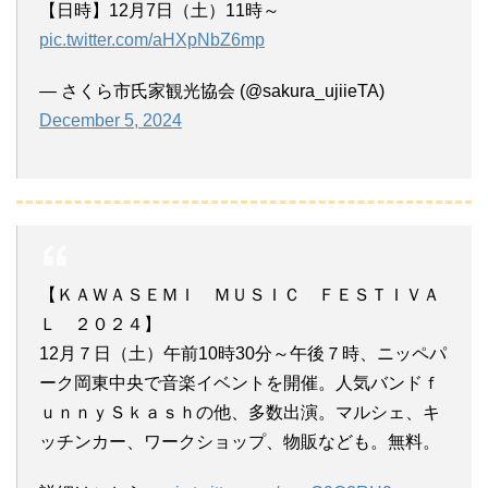
【日時】12月7日（土）11時～
pic.twitter.com/aHXpNbZ6mp
— さくら市氏家観光協会 (@sakura_ujiieTA)
December 5, 2024
【ＫＡＷＡＳＥＭＩ ＭＵＳＩＣ ＦＥＳＴＩＶＡ
Ｌ ２０２４】
12月７日（土）午前10時30分～午後７時、ニッペパ
ーク岡東中央で音楽イベントを開催。人気バンドｆ
ｕｎｎｙＳｋａｓｈの他、多数出演。マルシェ、キ
ッチンカー、ワークショップ、物販なども。無料。