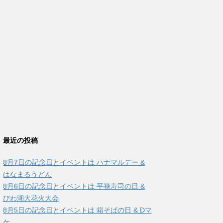
最近の投稿
8月7日の記念日とイベントは ハナマルデー &
はなまるうどん
8月6日の記念日とイベントは 平禄寿司の日 &
びわ湖大花火大会
8月5日の記念日とイベントは 箱そばの日 & Dマ
ケ