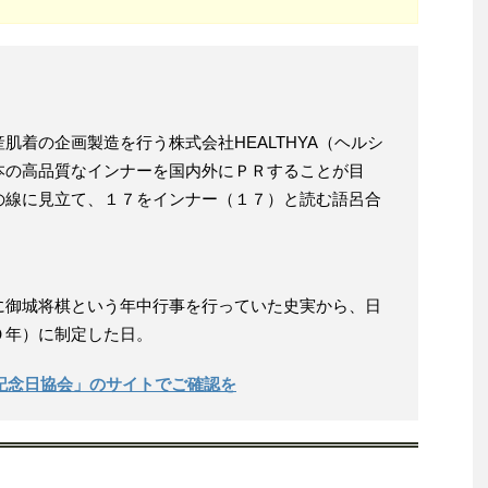
肌着の企画製造を行う株式会社HEALTHYA（ヘルシ
本の高品質なインナーを国内外にＰＲすることが目
の線に見立て、１７をインナー（１７）と読む語呂合
に御城将棋という年中行事を行っていた史実から、日
０年）に制定した日。
本記念日協会」のサイトでご確認を