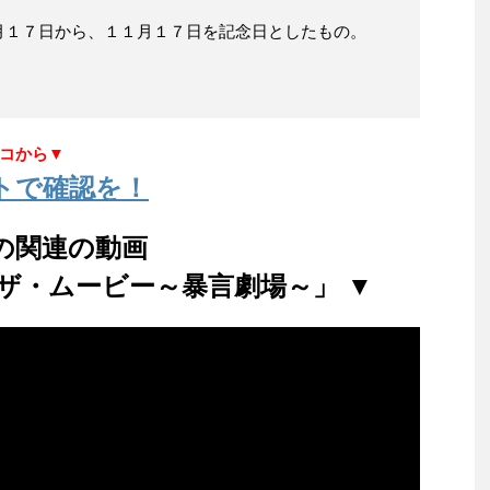
月１７日から、１１月１７日を記念日としたもの。
コから▼
トで確認を！
の関連の動画
ザ・ムービー～暴言劇場～」 ▼