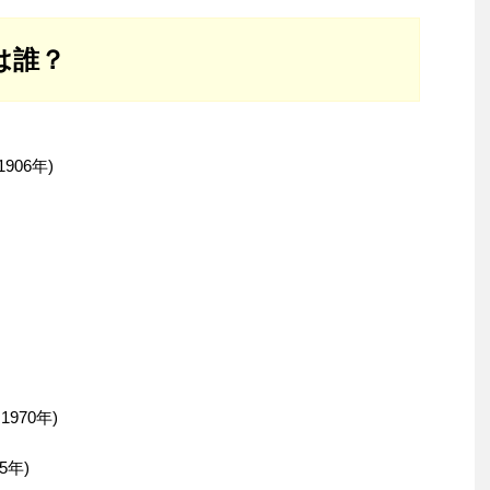
は誰？
906年)
970年)
5年)