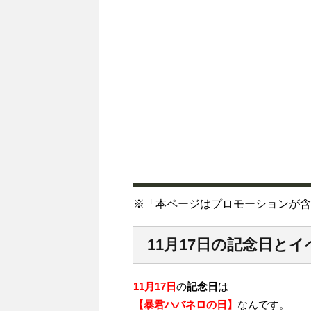
※「本ページはプロモーションが含
11月17日の記念日とイ
11月17日
の
記念日
は
【暴君ハバネロの日】
なんです。