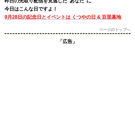
昨日の先取り配信を見逃した”あなた”に
今日はこんな日ですよ！
9月28日の記念日とイベントは くつやの日 & 百里基地
ページのトップへ
「広告」