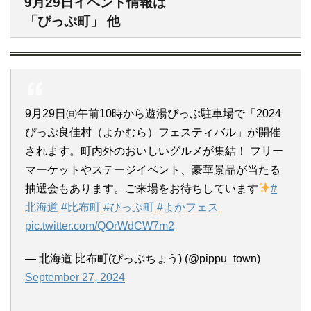
9月29日イベント情報は
「ぴっぷ町」 他
9月29日㈰午前10時から遊湯ぴっぷ駐車場で「2024
ぴっぷ良佳村（よかむら）フェスティバル」が開催
されます。町内外のおいしいグルメが集結！ フリー
マーケットやステージイベント、豪華景品が当たる
抽選会もあります。ご来場をお待ちしています
#
北海道
#比布町
#ぴっぷ町
#よかフェス
pic.twitter.com/QOrWdCW7m2
— 北海道 比布町(ぴっぷちょう) (@pippu_town)
September 27, 2024