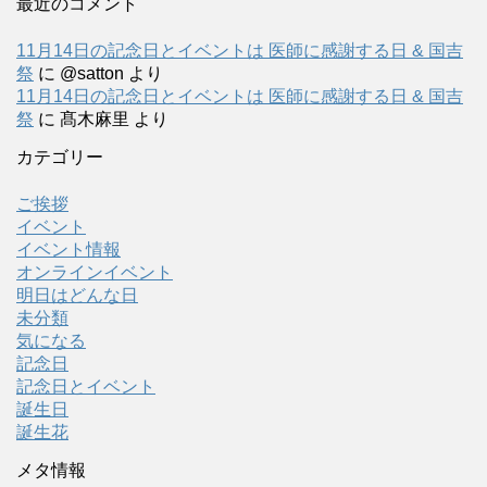
最近のコメント
11月14日の記念日とイベントは 医師に感謝する日 & 国吉
祭
に
@satton
より
11月14日の記念日とイベントは 医師に感謝する日 & 国吉
祭
に
髙木麻里
より
カテゴリー
ご挨拶
イベント
イベント情報
オンラインイベント
明日はどんな日
未分類
気になる
記念日
記念日とイベント
誕生日
誕生花
メタ情報