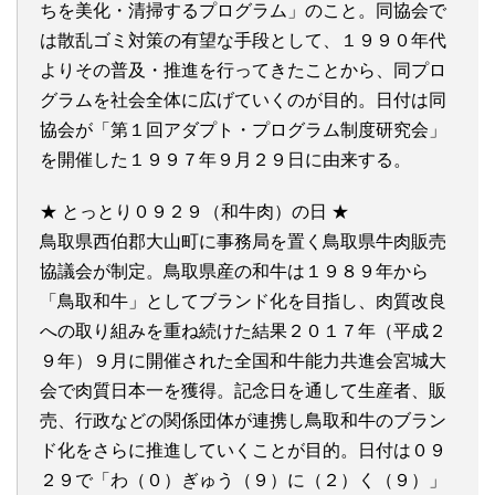
ちを美化・清掃するプログラム」のこと。同協会で
は散乱ゴミ対策の有望な手段として、１９９０年代
よりその普及・推進を行ってきたことから、同プロ
グラムを社会全体に広げていくのが目的。日付は同
協会が「第１回アダプト・プログラム制度研究会」
を開催した１９９７年９月２９日に由来する。
★ とっとり０９２９（和牛肉）の日 ★
鳥取県西伯郡大山町に事務局を置く鳥取県牛肉販売
協議会が制定。鳥取県産の和牛は１９８９年から
「鳥取和牛」としてブランド化を目指し、肉質改良
への取り組みを重ね続けた結果２０１７年（平成２
９年）９月に開催された全国和牛能力共進会宮城大
会で肉質日本一を獲得。記念日を通して生産者、販
売、行政などの関係団体が連携し鳥取和牛のブラン
ド化をさらに推進していくことが目的。日付は０９
２９で「わ（０）ぎゅう（９）に（２）く（９）」