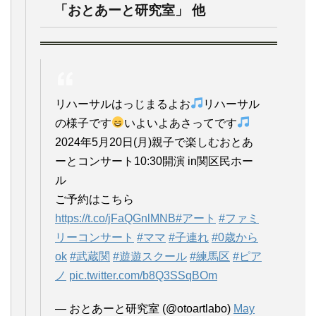
「おとあーと研究室」 他
リハーサルはっじまるよお
リハーサル
の様子です
いよいよあさってです
2024年5月20日(月)親子で楽しむおとあ
ーとコンサート10:30開演 in関区民ホー
ル
ご予約はこちら
https://t.co/jFaQGnlMNB
#アート
#ファミ
リーコンサート
#ママ
#子連れ
#0歳から
ok
#武蔵関
#遊遊スクール
#練馬区
#ピア
ノ
pic.twitter.com/b8Q3SSqBOm
— おとあーと研究室 (@otoartlabo)
May