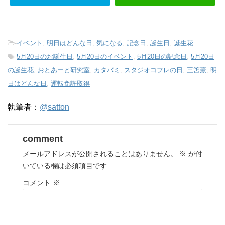
-
イベント
,
明日はどんな日
,
気になる
,
記念日
,
誕生日
,
誕生花
-
5月20日のお誕生日
,
5月20日のイベント
,
5月20日の記念日
,
5月20日
の誕生花
,
おとあーと研究室
,
カタバミ
,
スタジオコフレの日
,
三笘薫
,
明
日はどんな日
,
運転免許取得
執筆者：
@satton
comment
メールアドレスが公開されることはありません。
※
が付
いている欄は必須項目です
コメント
※