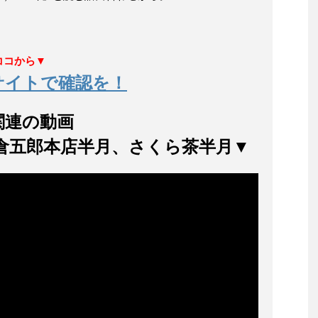
ココから▼
サイトで確認を！
関連の動画
倉五郎本店半月、さくら茶半月▼