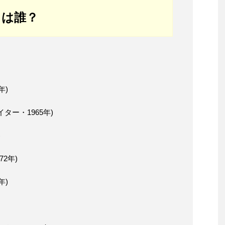
日は誰？
年)
ター・1965年)
)
72年)
年)