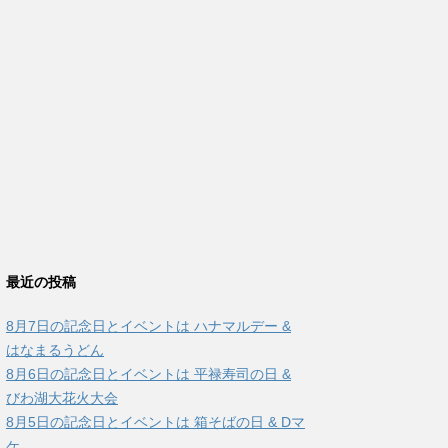
最近の投稿
8月7日の記念日とイベントは ハナマルデー &
はなまるうどん
8月6日の記念日とイベントは 平禄寿司の日 &
びわ湖大花火大会
8月5日の記念日とイベントは 箱そばの日 & Dマ
ケ