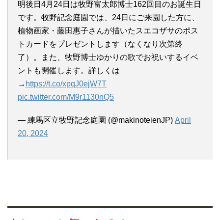
明後日4月24日は牧野富太郎博士162回目のお誕生日
です。牧野記念庭園では、24日にご来園した方に、
植物画家・藤田惠子さんが描いたスエコザサのポス
トカードをプレゼントします（なくなり次第終
了）。また、牧野博士ゆかりの歌でお祝いするイベ
ントも開催します。詳しくは
→
https://t.co/xpqJ0ejW7T
pic.twitter.com/M9r1130nQ5
— 練馬区立牧野記念庭園 (@makinoteienJP)
April
20, 2024