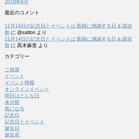
2019年6月
最近のコメント
11月14日の記念日とイベントは 医師に感謝する日 & 国吉
祭
に
@satton
より
11月14日の記念日とイベントは 医師に感謝する日 & 国吉
祭
に
髙木麻里
より
カテゴリー
ご挨拶
イベント
イベント情報
オンラインイベント
明日はどんな日
未分類
気になる
記念日
記念日とイベント
誕生日
誕生花