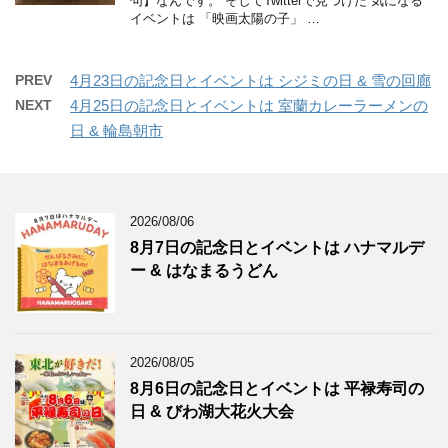
句】なんです。 そしてTwitterで見つけた 気になる
イベントは 「映画太陽の子」 …
PREV
4月23日の記念日とイベントは シジミの日 & 雪の回廊
NEXT
4月25日の記念日とイベントは 室蘭カレーラーメンの
日 & 輪島朝市
2026/08/06
8月7日の記念日とイベントは ハナマルデ
ー & はなまるうどん
2026/08/05
8月6日の記念日とイベントは 平禄寿司の
日 & びわ湖大花火大会