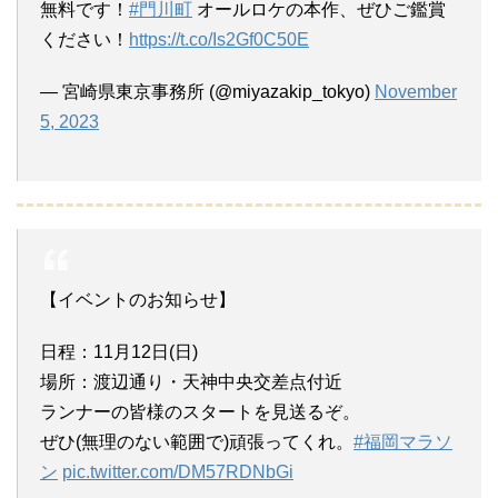
無料です！
#門川町
オールロケの本作、ぜひご鑑賞
ください！
https://t.co/Is2Gf0C50E
— 宮崎県東京事務所 (@miyazakip_tokyo)
November
5, 2023
【イベントのお知らせ】
日程：11月12日(日)
場所：渡辺通り・天神中央交差点付近
ランナーの皆様のスタートを見送るぞ。
ぜひ(無理のない範囲で)頑張ってくれ。
#福岡マラソ
ン
pic.twitter.com/DM57RDNbGi