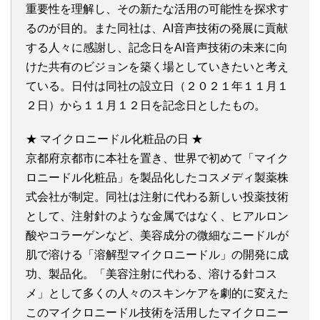
重要性を理解し、その新たな活用の可能性を探求す
るのが目的。また同社は、AI音声技術の発展に貢献
する人々に感謝し、記念日をAI音声技術の未来に向
けた共有のビジョンを築く場としていきたいと考え
ている。日付は同社の設立日（２０２１年１１月１
２日）から１１月１２日を記念日としたもの。
★ マイクロニードル化粧品の日 ★
京都府京都市に本社を置き、世界で初めて「マイク
ロニードル化粧品」を製品化したコスメディ製薬株
式会社が制定。同社は注射に代わる新しい投薬技術
として、注射針のような金属ではなく、ヒアルロン
酸やコラーゲンなど、美容成分の微細なニードルが
肌で溶ける「溶解型マイクロニードル」の開発に成
功、製品化。「美容注射に代わる、溶ける針コス
メ」として多くの人々のスキンケアを劇的に変えた
このマイクロニードル技術を活用したマイクロニー