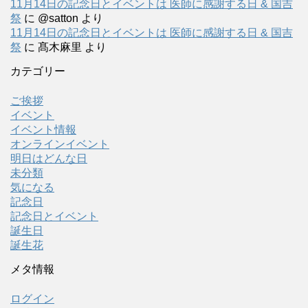
11月14日の記念日とイベントは 医師に感謝する日 & 国吉
祭
に
@satton
より
11月14日の記念日とイベントは 医師に感謝する日 & 国吉
祭
に
髙木麻里
より
カテゴリー
ご挨拶
イベント
イベント情報
オンラインイベント
明日はどんな日
未分類
気になる
記念日
記念日とイベント
誕生日
誕生花
メタ情報
ログイン