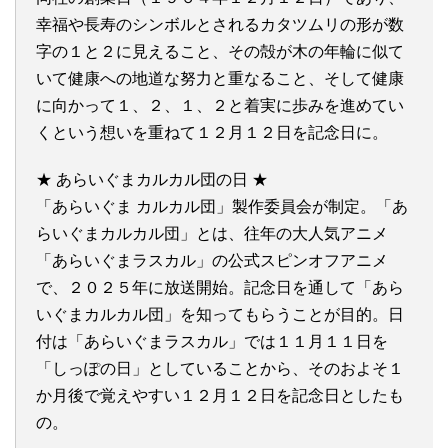
幸福や長寿のシンボルとされるカタツムリの形が数
字の１と２に見えること、その殻が木の年輪に似て
いて健康への地道な努力と重なること、そして健康
に向かって１、２、１、２と着実に歩みを進めてい
くという想いを重ねて１２月１２日を記念日に。
★ あらいぐまカルカル団の日 ★
「あらいぐま カルカル団」製作委員会が制定。「あ
らいぐまカルカル団」とは、往年の大人気アニメ
「あらいぐまラスカル」の公式スピンオフアニメ
で、２０２５年に放送開始。記念日を通して「あら
いぐまカルカル団」を知ってもらうことが目的。日
付は「あらいぐまラスカル」では１１月１１日を
「しっぽの日」としていることから、そのおよそ１
か月後で覚えやすい１２月１２日を記念日としたも
の。