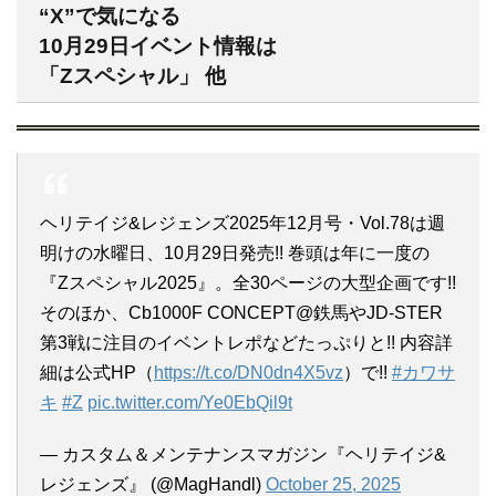
“X”で気になる
10月29日イベント情報は
「Zスペシャル」 他
ヘリテイジ&レジェンズ2025年12月号・Vol.78は週
明けの水曜日、10月29日発売!! 巻頭は年に一度の
『Zスペシャル2025』。全30ページの大型企画です!!
そのほか、Cb1000F CONCEPT@鉄馬やJD-STER
第3戦に注目のイベントレポなどたっぷりと!! 内容詳
細は公式HP（
https://t.co/DN0dn4X5vz
）で!!
#カワサ
キ
#Z
pic.twitter.com/Ye0EbQil9t
— カスタム＆メンテナンスマガジン『ヘリテイジ&
レジェンズ』 (@MagHandl)
October 25, 2025