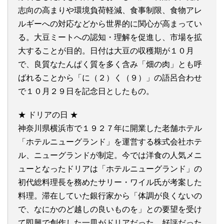
志向の高まりや環境負荷軽減、食事制限、食物アレ
ルギーへの対応などから世界的に関心が高まってい
る。大豆ミートへの認知・理解を促進し、市場を拡
大することが目的。日付は大豆の収穫期が１０月
で、良質なたんぱく質を多く含み「畑の肉」とも呼
ばれることから「に（２）く（９）」の語呂合わせ
で１０月２９日を記念日としたもの。
★ ドリアの日 ★
神奈川県横浜市で１９２７年に開業した老舗ホテル
「ホテルニューグランド」を運営する株式会社ホテ
ル、ニューグランドが制定。今では洋食の人気メニ
ューとなったドリアは「ホテルニューグランド」の
初代総料理長を務めたサリー・ワイル氏が考案した
料理。滞在していた銀行家から「体調が良くないの
で、なにかのど越しの良いものを」との要望を受け
て即興で創作した一皿がドリアだった。好評だった