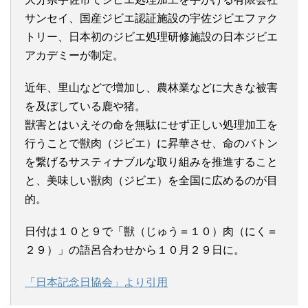
サンセイ、国産ジビエ認証施設の宇佐ジビエファク
トリー、日本初のジビエ処理研修施設の日本ジビエ
アカデミーが制定。
近年、里山などで増加し、農林業などに大きな被害
を及ぼしている鹿や猪。
獣害とはいえその命を無駄にせず正しい処理加工を
行うことで獣肉（ジビエ）に昇華させ、命のバトン
を繋げるサスティナブルな取り組みを推進すること
と、美味しい獣肉（ジビエ）を全国に広めるのが目
的。
日付は１０と９で「獣（じゅう＝１０）肉（にく＝
２９）」の語呂合わせから１０月２９日に。
「日本記念日協会」より引用