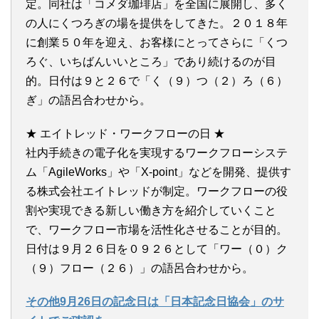
定。同社は「コメダ珈琲店」を全国に展開し、多く
の人にくつろぎの場を提供をしてきた。２０１８年
に創業５０年を迎え、お客様にとってさらに「くつ
ろぐ、いちばんいいところ」であり続けるのが目
的。日付は９と２６で「く（９）つ（２）ろ（６）
ぎ」の語呂合わせから。
★ エイトレッド・ワークフローの日 ★
社内手続きの電子化を実現するワークフローシステ
ム「AgileWorks」や「X-point」などを開発、提供す
る株式会社エイトレッドが制定。ワークフローの役
割や実現できる新しい働き方を紹介していくこと
で、ワークフロー市場を活性化させることが目的。
日付は９月２６日を０９２６として「ワー（０）ク
（９）フロー（２６）」の語呂合わせから。
その他9月26日の記念日は「日本記念日協会」のサ