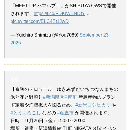
「MEET UP ハマハブ！」がSHIBUYA QWSで開催
されます。
https://t.co/FDKIWBNDfY
…
pic.twitter.com/ELC4Et1JwD
— Yuichiro Shimizu (@You7089)
September 23,
2025
【奇跡のテロワール ゆきみずだいち つなんまちの
米と花と野菜】
#新潟県
#津南町
産農産物のブラン
ド定着や消費拡大を図るため、
#新米コシヒカリ
や
#とうもろこし
などの
#産直市
が開催されます。
日時：９月26日（金）15:00～20:00
場所：銀座・新潟情報館 THE NIIGATA ３階 イベン