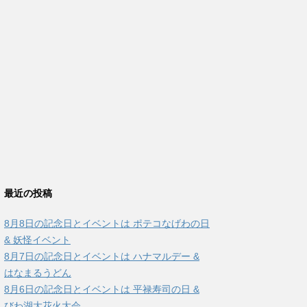
最近の投稿
8月8日の記念日とイベントは ポテコなげわの日
& 妖怪イベント
8月7日の記念日とイベントは ハナマルデー &
はなまるうどん
8月6日の記念日とイベントは 平禄寿司の日 &
びわ湖大花火大会