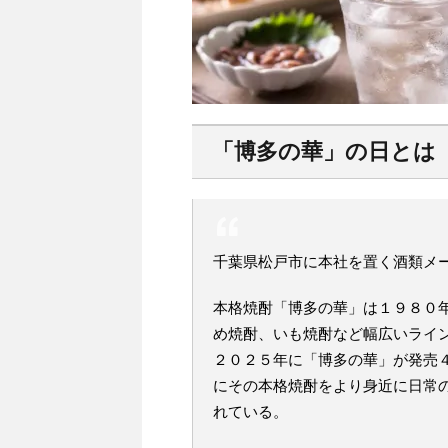
「博多の華」の日とは
千葉県松戸市に本社を置く酒類メ
本格焼酎「博多の華」は１９８０
め焼酎、いも焼酎など幅広いライ
２０２５年に「博多の華」が発売
にその本格焼酎をより身近に日常
れている。