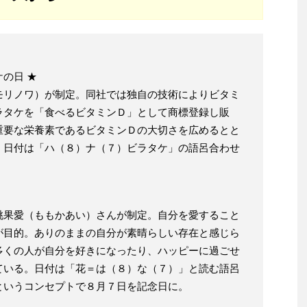
の日 ★
モリノワ）が制定。同社では独自の技術によりビタミ
ラタケを「食べるビタミンＤ」として商標登録し販
重要な栄養素であるビタミンＤの大切さを広めるとと
。日付は「ハ（８）ナ（７）ビラタケ」の語呂合わせ
桃果愛（ももかあい）さんが制定。自分を愛すること
が目的。ありのままの自分が素晴らしい存在と感じら
多くの人が自分を好きになったり、ハッピーに過ごせ
ている。日付は「花＝は（８）な（７）」と読む語呂
というコンセプトで８月７日を記念日に。