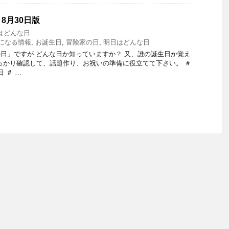
8月30日版
はどんな日
の気になる情報
,
お誕生日
,
冒険家の日
,
明日はどんな日
日」ですが どんな日か知っていますか？ 又、誰の誕生日か覚え
っかり確認して、話題作り、お祝いの準備に役立てて下さい。 ＃
日 ＃ …