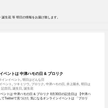
・誕生花 等 明日の情報をお届け致します。
イベントは 中津ハモの日 & プロリク
ラインイベント
,
明日はどんな日
イベント
,
ツキミソウ
,
プロリク
,
中津ハモの日
,
井上陽水
,
明日は
,
記念日
,
誕生日
,
誕生花
ントは 中津ハモの日 & プロリク 8月30日の記念日は 【中津ハ
てTwitterで見つけた 気になるオンラインイベントは 「プロリ