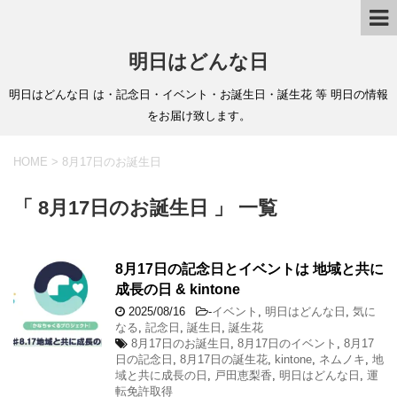
明日はどんな日
明日はどんな日 は・記念日・イベント・お誕生日・誕生花 等 明日の情報
をお届け致します。
HOME
>
8月17日のお誕生日
「 8月17日のお誕生日 」 一覧
8月17日の記念日とイベントは 地域と共に
成長の日 & kintone
2025/08/16
-
イベント
,
明日はどんな日
,
気に
なる
,
記念日
,
誕生日
,
誕生花
8月17日のお誕生日
,
8月17日のイベント
,
8月17
日の記念日
,
8月17日の誕生花
,
kintone
,
ネムノキ
,
地
域と共に成長の日
,
戸田恵梨香
,
明日はどんな日
,
運
転免許取得