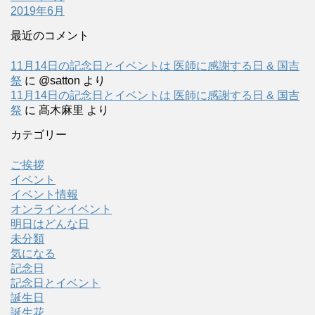
2019年6月
最近のコメント
11月14日の記念日とイベントは 医師に感謝する日 & 国吉
祭
に
@satton
より
11月14日の記念日とイベントは 医師に感謝する日 & 国吉
祭
に
髙木麻里
より
カテゴリー
ご挨拶
イベント
イベント情報
オンラインイベント
明日はどんな日
未分類
気になる
記念日
記念日とイベント
誕生日
誕生花