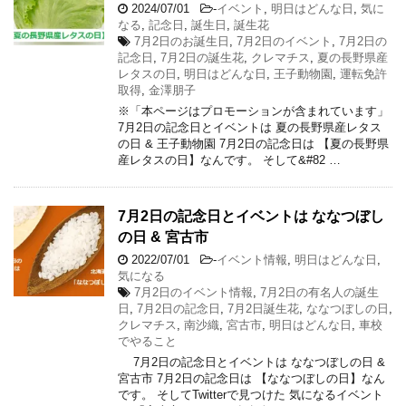
2024/07/01
-
イベント
,
明日はどんな日
,
気に
なる
,
記念日
,
誕生日
,
誕生花
7月2日のお誕生日
,
7月2日のイベント
,
7月2日の
記念日
,
7月2日の誕生花
,
クレマチス
,
夏の長野県産
レタスの日
,
明日はどんな日
,
王子動物園
,
運転免許
取得
,
金澤朋子
※「本ページはプロモーションが含まれています」
7月2日の記念日とイベントは 夏の長野県産レタス
の日 & 王子動物園 7月2日の記念日は 【夏の長野県
産レタスの日】なんです。 そして&#82 …
7月2日の記念日とイベントは ななつぼし
の日 & 宮古市
2022/07/01
-
イベント情報
,
明日はどんな日
,
気になる
7月2日のイベント情報
,
7月2日の有名人の誕生
日
,
7月2日の記念日
,
7月2日誕生花
,
ななつぼしの日
,
クレマチス
,
南沙織
,
宮古市
,
明日はどんな日
,
車校
でやること
7月2日の記念日とイベントは ななつぼしの日 &
宮古市 7月2日の記念日は 【ななつぼしの日】なん
です。 そしてTwitterで見つけた 気になるイベント