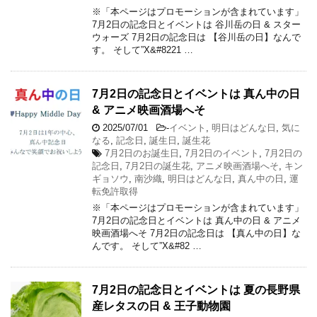
※「本ページはプロモーションが含まれています」
7月2日の記念日とイベントは 谷川岳の日 & スター
ウォーズ 7月2日の記念日は 【谷川岳の日】なんで
す。 そして”X&#8221 …
7月2日の記念日とイベントは 真ん中の日
& アニメ映画酒場へそ
2025/07/01
-
イベント
,
明日はどんな日
,
気に
なる
,
記念日
,
誕生日
,
誕生花
7月2日のお誕生日
,
7月2日のイベント
,
7月2日の
記念日
,
7月2日の誕生花
,
アニメ映画酒場へそ
,
キン
ギョソウ
,
南沙織
,
明日はどんな日
,
真ん中の日
,
運
転免許取得
※「本ページはプロモーションが含まれています」
7月2日の記念日とイベントは 真ん中の日 & アニメ
映画酒場へそ 7月2日の記念日は 【真ん中の日】な
んです。 そして”X&#82 …
7月2日の記念日とイベントは 夏の長野県
産レタスの日 & 王子動物園