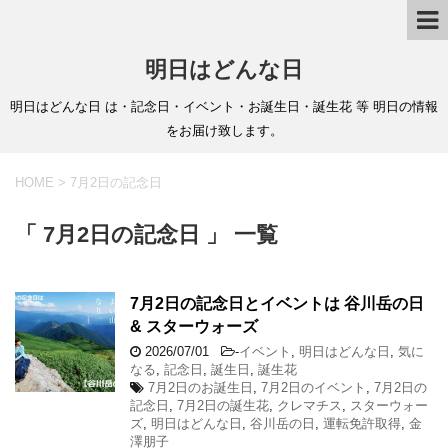
明日はどんな日
明日はどんな日 は・記念日・イベント・お誕生日・誕生花 等 明日の情報
をお届け致します。
HOME
>
7月2日の記念日
「 7月2日の記念日 」 一覧
7月2日の記念日とイベントは 谷川岳の日
& スターウォーズ
2026/07/01
-
イベント
,
明日はどんな日
,
気に
なる
,
記念日
,
誕生日
,
誕生花
7月2日のお誕生日
,
7月2日のイベント
,
7月2日の
記念日
,
7月2日の誕生花
,
クレマチス
,
スターウォー
ズ
,
明日はどんな日
,
谷川岳の日
,
運転免許取得
,
金
澤朋子