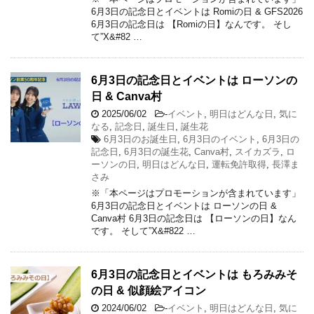
6月3日の記念日とイベントは Romiの日 & GFS2026
6月3日の記念日は 【Romiの日】なんです。 そし
て”X&#82 …
6月3日の記念日とイベントは ローソンの
日 & Canva村
2025/06/02
-
イベント
,
明日はどんな日
,
気に
なる
,
記念日
,
誕生日
,
誕生花
6月3日のお誕生日
,
6月3日のイベント
,
6月3日の
記念日
,
6月3日の誕生花
,
Canva村
,
スイカズラ
,
ロ
ーソンの日
,
明日はどんな日
,
運転免許取得
,
長澤ま
さみ
※「本ページはプロモーションが含まれています」
6月3日の記念日とイベントは ローソンの日 &
Canva村 6月3日の記念日は 【ローソンの日】なん
です。 そして”X&#822 …
6月3日の記念日とイベントは もろみみそ
の日 & 似顔絵アイコン
2024/06/02
-
イベント
,
明日はどんな日
,
気に