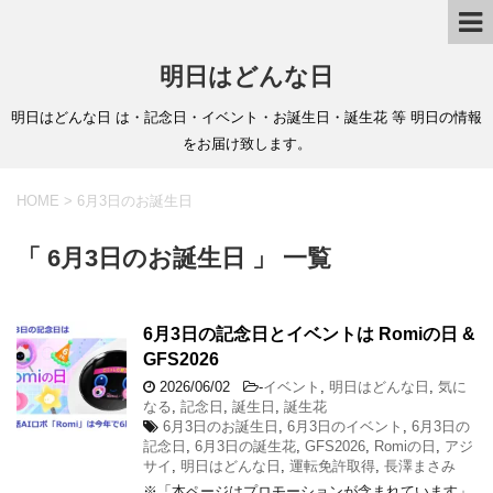
明日はどんな日
明日はどんな日 は・記念日・イベント・お誕生日・誕生花 等 明日の情報
をお届け致します。
HOME
>
6月3日のお誕生日
「 6月3日のお誕生日 」 一覧
6月3日の記念日とイベントは Romiの日 &
GFS2026
2026/06/02
-
イベント
,
明日はどんな日
,
気に
なる
,
記念日
,
誕生日
,
誕生花
6月3日のお誕生日
,
6月3日のイベント
,
6月3日の
記念日
,
6月3日の誕生花
,
GFS2026
,
Romiの日
,
アジ
サイ
,
明日はどんな日
,
運転免許取得
,
長澤まさみ
※「本ページはプロモーションが含まれています」