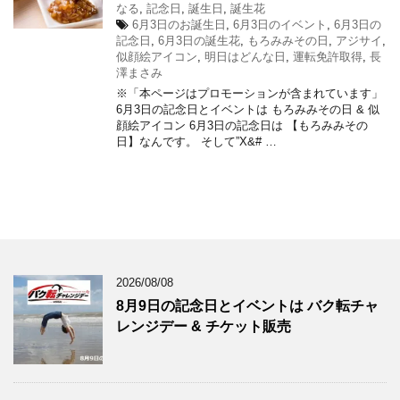
なる
,
記念日
,
誕生日
,
誕生花
6月3日のお誕生日
,
6月3日のイベント
,
6月3日の
記念日
,
6月3日の誕生花
,
もろみみその日
,
アジサイ
,
似顔絵アイコン
,
明日はどんな日
,
運転免許取得
,
長
澤まさみ
※「本ページはプロモーションが含まれています」
6月3日の記念日とイベントは もろみみその日 & 似
顔絵アイコン 6月3日の記念日は 【もろみみその
日】なんです。 そして”X&# …
2026/08/08
8月9日の記念日とイベントは バク転チャ
レンジデー & チケット販売