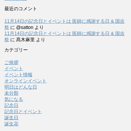
最近のコメント
11月14日の記念日とイベントは 医師に感謝する日 & 国吉
祭
に
@satton
より
11月14日の記念日とイベントは 医師に感謝する日 & 国吉
祭
に
髙木麻里
より
カテゴリー
ご挨拶
イベント
イベント情報
オンラインイベント
明日はどんな日
未分類
気になる
記念日
記念日とイベント
誕生日
誕生花