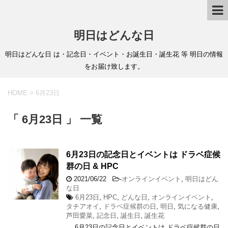
明日はどんな日
明日はどんな日 は・記念日・イベント・お誕生日・誕生花 等 明日の情報
をお届け致します。
HOME
>
6月23日
「 6月23日 」 一覧
6月23日の記念日とイベントは ドラベ症候
群の日 & HPC
2021/06/22
-
オンラインイベント
,
明日はどん
な日
6月23日
,
HPC
,
どんな日
,
オンラインイベント
,
タチアオイ
,
ドラベ症候群の日
,
明日
,
気になる健康
,
芦田愛菜
,
記念日
,
誕生日
,
誕生花
6月23日の記念日とイベントは ドラベ症候群の日