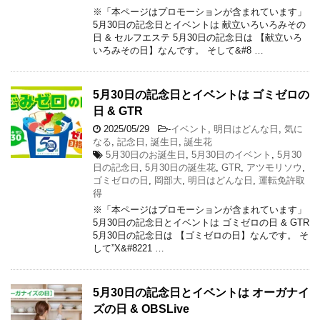
※「本ページはプロモーションが含まれています」
5月30日の記念日とイベントは 献立いろいろみその
日 & セルフエステ 5月30日の記念日は 【献立いろ
いろみその日】なんです。 そして&#8 …
5月30日の記念日とイベントは ゴミゼロの
日 & GTR
2025/05/29
-
イベント
,
明日はどんな日
,
気に
なる
,
記念日
,
誕生日
,
誕生花
5月30日のお誕生日
,
5月30日のイベント
,
5月30
日の記念日
,
5月30日の誕生花
,
GTR
,
アツモリソウ
,
ゴミゼロの日
,
岡部大
,
明日はどんな日
,
運転免許取
得
※「本ページはプロモーションが含まれています」
5月30日の記念日とイベントは ゴミゼロの日 & GTR
5月30日の記念日は 【ゴミゼロの日】なんです。 そ
して”X&#8221 …
5月30日の記念日とイベントは オーガナイ
ズの日 & OBSLive