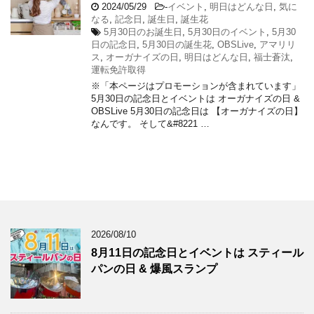
2024/05/29
-
イベント
,
明日はどんな日
,
気に
なる
,
記念日
,
誕生日
,
誕生花
5月30日のお誕生日
,
5月30日のイベント
,
5月30
日の記念日
,
5月30日の誕生花
,
OBSLive
,
アマリリ
ス
,
オーガナイズの日
,
明日はどんな日
,
福士蒼汰
,
運転免許取得
※「本ページはプロモーションが含まれています」
5月30日の記念日とイベントは オーガナイズの日 &
OBSLive 5月30日の記念日は 【オーガナイズの日】
なんです。 そして&#8221 …
2026/08/10
8月11日の記念日とイベントは スティール
パンの日 & 爆風スランプ