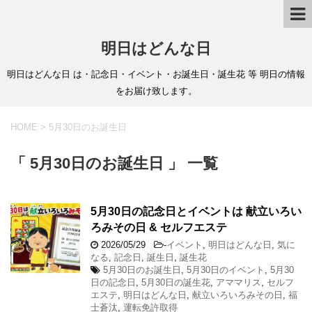
明日はどんな日
明日はどんな日 は・記念日・イベント・お誕生日・誕生花 等 明日の情報
をお届け致します。
HOME
>
5月30日のお誕生日
「 5月30日のお誕生日 」 一覧
5月30日の記念日とイベントは 献立いろい
ろみその日 & セルフエステ
2026/05/29
-
イベント
,
明日はどんな日
,
気に
なる
,
記念日
,
誕生日
,
誕生花
5月30日のお誕生日
,
5月30日のイベント
,
5月30
日の記念日
,
5月30日の誕生花
,
アママリス
,
セルフ
エステ
,
明日はどんな日
,
献立いろいろみその日
,
福
士蒼汰
,
運転免許取得