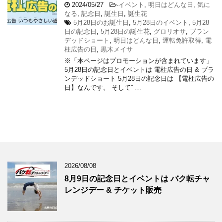
2024/05/27
-
イベント
,
明日はどんな日
,
気に
なる
,
記念日
,
誕生日
,
誕生花
5月28日のお誕生日
,
5月28日のイベント
,
5月28
日の記念日
,
5月28日の誕生花
,
グロリオサ
,
ブラン
デッドショート
,
明日はどんな日
,
運転免許取得
,
電
柱広告の日
,
黒木メイサ
※「本ページはプロモーションが含まれています」
5月28日の記念日とイベントは 電柱広告の日 & ブラ
ンデッドショート 5月28日の記念日は 【電柱広告の
日】なんです。 そして” …
2026/08/08
8月9日の記念日とイベントは バク転チャ
レンジデー & チケット販売