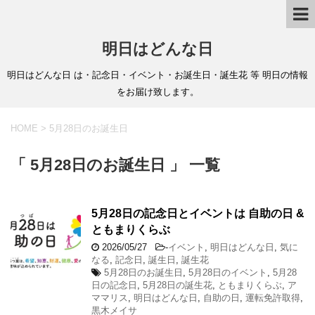
明日はどんな日
明日はどんな日 は・記念日・イベント・お誕生日・誕生花 等 明日の情報
をお届け致します。
HOME
>
5月28日のお誕生日
「 5月28日のお誕生日 」 一覧
5月28日の記念日とイベントは 自助の日 &
ともまりくらぶ
2026/05/27
-
イベント
,
明日はどんな日
,
気に
なる
,
記念日
,
誕生日
,
誕生花
5月28日のお誕生日
,
5月28日のイベント
,
5月28
日の記念日
,
5月28日の誕生花
,
ともまりくらぶ
,
ア
ママリス
,
明日はどんな日
,
自助の日
,
運転免許取得
,
黒木メイサ