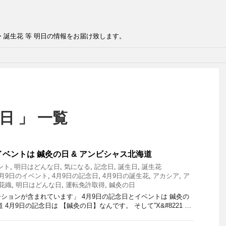
・誕生花 等 明日の情報をお届け致します。
日 」 一覧
イベントは 鍼灸の日 & アンビシャス北海道
ント
,
明日はどんな日
,
気になる
,
記念日
,
誕生日
,
誕生花
4月9日のイベント
,
4月9日の記念日
,
4月9日の誕生花
,
アカシア
,
ア
花織
,
明日はどんな日
,
運転免許取得
,
鍼灸の日
ションが含まれています」 4月9日の記念日とイベントは 鍼灸の
 4月9日の記念日は 【鍼灸の日】なんです。 そして”X&#8221 …