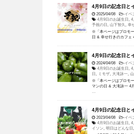
4月9日の記念日と
2025/04/08
-
イベ
4月9日のお誕生日
,
予祝の日
,
山下智久
,
幸
※「本ページはプロモー
日 & 幸せ行きのカフェ
4月9日の記念日と
2024/04/08
-
イベ
4月9日のお誕生日
,
日
,
ミモザ
,
大滝詠一
,
山
※「本ページはプロモー
マンの日 & 大滝詠一 4
…
4月9日の記念日と
2023/04/08
-
イベ
4月9日のお誕生日
,
イソン
,
明日はどんな日