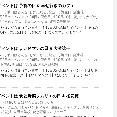
イベントは 予祝の日 & 幸せ行きのカフェ
ント
,
明日はどんな日
,
気になる
,
記念日
,
誕生日
,
誕生花
4月9日のイベント
,
4月9日の記念日
,
4月9日の誕生花
,
オキナグサ
,
せ行きのカフェ
,
明日はどんな日
,
運転免許取得
ションが含まれています」 4月9日の記念日とイベントは 予祝の
 4月9日の記念日は 【予祝の日】なんです。 そして”X” …
イベントは よいＰマンの日 & 大滝詠一
ント
,
明日はどんな日
,
気になる
,
記念日
,
誕生日
,
誕生花
4月9日のイベント
,
4月9日の記念日
,
4月9日の誕生花
,
よいＰマンの
下智久
,
明日はどんな日
,
運転免許取得
ションが含まれています」 4月9日の記念日とイベントは よいＰ
月9日の記念日は 【よいＰマンの日】なんです。 そして”X&#822
イベントは 食と野菜ソムリエの日 & 桜花賞
ント情報
,
明日はどんな日
,
気になる
4月9日の記念日とイベント
,
4月9日誕生花
,
オキナグサ
,
厚切りジェ
,
桜花賞
,
自動車学校
,
食と野菜ソムリエの日