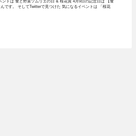
トは 食と野菜ソムリエの日 & 桜花賞 4月9日の記念日は 【食
です。 そしてTwitterで見つけた 気になるイベントは 「桜花