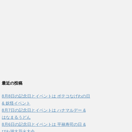
最近の投稿
8月8日の記念日とイベントは ポテコなげわの日
& 妖怪イベント
8月7日の記念日とイベントは ハナマルデー &
はなまるうどん
8月6日の記念日とイベントは 平禄寿司の日 &
びわ湖大花火大会