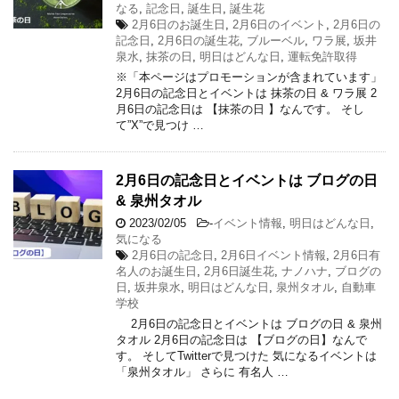
なる
,
記念日
,
誕生日
,
誕生花
2月6日のお誕生日
,
2月6日のイベント
,
2月6日の
記念日
,
2月6日の誕生花
,
ブルーベル
,
ワラ展
,
坂井
泉水
,
抹茶の日
,
明日はどんな日
,
運転免許取得
※「本ページはプロモーションが含まれています」
2月6日の記念日とイベントは 抹茶の日 & ワラ展 2
月6日の記念日は 【抹茶の日 】なんです。 そし
て”X”で見つけ …
2月6日の記念日とイベントは ブログの日
& 泉州タオル
2023/02/05
-
イベント情報
,
明日はどんな日
,
気になる
2月6日の記念日
,
2月6日イベント情報
,
2月6日有
名人のお誕生日
,
2月6日誕生花
,
ナノハナ
,
ブログの
日
,
坂井泉水
,
明日はどんな日
,
泉州タオル
,
自動車
学校
2月6日の記念日とイベントは ブログの日 & 泉州
タオル 2月6日の記念日は 【ブログの日】なんで
す。 そしてTwitterで見つけた 気になるイベントは
「泉州タオル」 さらに 有名人 …