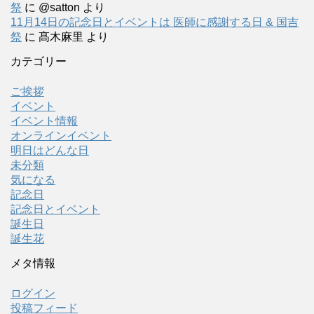
祭
に
@satton
より
11月14日の記念日とイベントは 医師に感謝する日 & 国吉
祭
に
髙木麻里
より
カテゴリー
ご挨拶
イベント
イベント情報
オンラインイベント
明日はどんな日
未分類
気になる
記念日
記念日とイベント
誕生日
誕生花
メタ情報
ログイン
投稿フィード