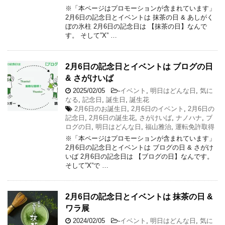
※「本ページはプロモーションが含まれています」
2月6日の記念日とイベントは 抹茶の日 & あしがく
ぼの氷柱 2月6日の記念日は 【抹茶の日】なんで
す。 そして”X” …
2月6日の記念日とイベントは ブログの日
& さがけいば
2025/02/05
-
イベント
,
明日はどんな日
,
気に
なる
,
記念日
,
誕生日
,
誕生花
2月6日のお誕生日
,
2月6日のイベント
,
2月6日の
記念日
,
2月6日の誕生花
,
さがけいば
,
ナノハナ
,
ブ
ログの日
,
明日はどんな日
,
福山雅治
,
運転免許取得
※「本ページはプロモーションが含まれています」
2月6日の記念日とイベントは ブログの日 & さがけ
いば 2月6日の記念日は 【ブログの日】なんです。
そして”X”で …
2月6日の記念日とイベントは 抹茶の日 &
ワラ展
2024/02/05
-
イベント
,
明日はどんな日
,
気に