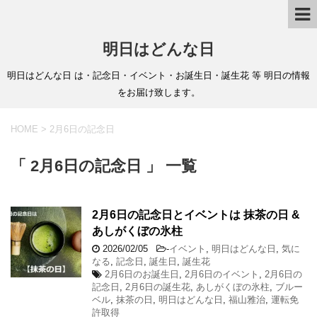
明日はどんな日
明日はどんな日 は・記念日・イベント・お誕生日・誕生花 等 明日の情報
をお届け致します。
HOME
>
2月6日の記念日
「 2月6日の記念日 」 一覧
2月6日の記念日とイベントは 抹茶の日 &
あしがくぼの氷柱
2026/02/05
-
イベント
,
明日はどんな日
,
気に
なる
,
記念日
,
誕生日
,
誕生花
2月6日のお誕生日
,
2月6日のイベント
,
2月6日の
記念日
,
2月6日の誕生花
,
あしがくぼの氷柱
,
ブルー
ベル
,
抹茶の日
,
明日はどんな日
,
福山雅治
,
運転免
許取得