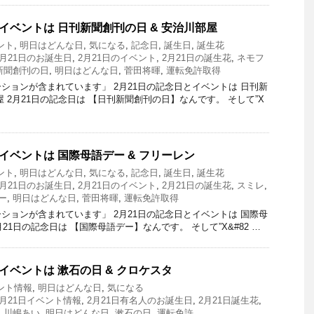
イベントは 日刊新聞創刊の日 & 安治川部屋
ント
,
明日はどんな日
,
気になる
,
記念日
,
誕生日
,
誕生花
2月21日のお誕生日
,
2月21日のイベント
,
2月21日の誕生花
,
ネモフ
新聞創刊の日
,
明日はどんな日
,
菅田将暉
,
運転免許取得
ションが含まれています」 2月21日の記念日とイベントは 日刊新
屋 2月21日の記念日は 【日刊新聞創刊の日】なんです。 そして”X
イベントは 国際母語デー & フリーレン
ント
,
明日はどんな日
,
気になる
,
記念日
,
誕生日
,
誕生花
2月21日のお誕生日
,
2月21日のイベント
,
2月21日の誕生花
,
スミレ
,
ー
,
明日はどんな日
,
菅田将暉
,
運転免許取得
ションが含まれています」 2月21日の記念日とイベントは 国際母
月21日の記念日は 【国際母語デー】なんです。 そして”X&#82 …
イベントは 漱石の日 & クロケスタ
ント情報
,
明日はどんな日
,
気になる
2月21日イベント情報
,
2月21日有名人のお誕生日
,
2月21日誕生花
,
,
川嶋あい
,
明日はどんな日
,
漱石の日
,
運転免許