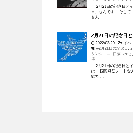
2月21日の記念日とイベ
日】なんです。 そしてT
名人 …
2月21日の記念日
2022/02/20
-
イベ
#2月21日の記念日
,
サンシュユ
,
伊藤つかさ
得
2月21日の記念日とイベ
は 【国際母語デー】なん
魅力 …