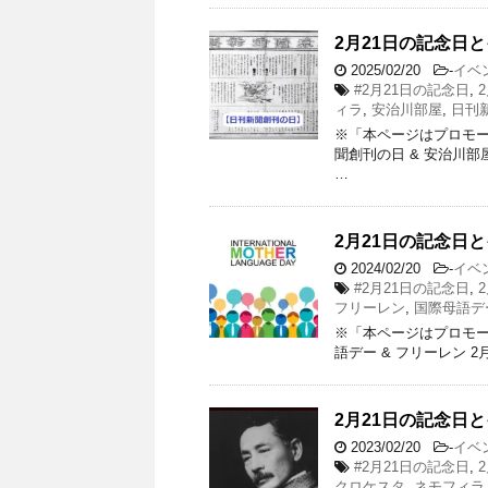
2月21日の記念日と
2025/02/20
-
イベ
#2月21日の記念日
,
ィラ
,
安治川部屋
,
日刊
※「本ページはプロモー
聞創刊の日 & 安治川部
…
2月21日の記念日と
2024/02/20
-
イベ
#2月21日の記念日
,
フリーレン
,
国際母語デ
※「本ページはプロモー
語デー & フリーレン 2
2月21日の記念日と
2023/02/20
-
イベ
#2月21日の記念日
,
クロケスタ
,
ネモフィラ