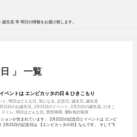
・誕生花 等 明日の情報をお届け致します。
日 」 一覧
イベントは エンビカッタの日 & ひきこもり
ント
,
明日はどんな日
,
気になる
,
記念日
,
誕生日
,
誕生花
2月21日のお誕生日
,
2月21日のイベント
,
2月21日の誕生花
,
ひきこ
,
スミレ
,
明日はどんな日
,
菅田将暉
,
運転免許取得
ションが含まれています」 2月21日の記念日とイベントは エンビ
り 2月21日の記念日は 【エンビカッタの日】なんです。 そして”X