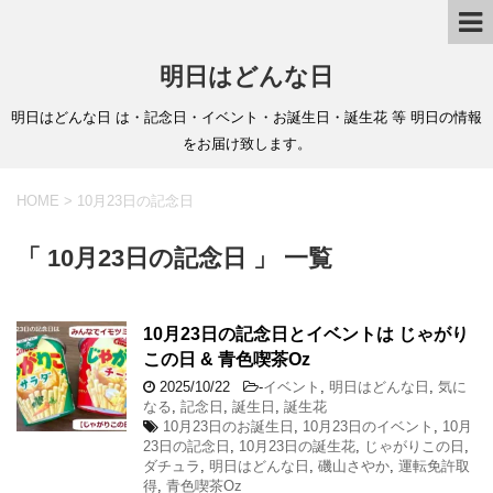
明日はどんな日
明日はどんな日 は・記念日・イベント・お誕生日・誕生花 等 明日の情報
をお届け致します。
HOME
>
10月23日の記念日
「 10月23日の記念日 」 一覧
10月23日の記念日とイベントは じゃがり
この日 & 青色喫茶Oz
2025/10/22
-
イベント
,
明日はどんな日
,
気に
なる
,
記念日
,
誕生日
,
誕生花
10月23日のお誕生日
,
10月23日のイベント
,
10月
23日の記念日
,
10月23日の誕生花
,
じゃがりこの日
,
ダチュラ
,
明日はどんな日
,
磯山さやか
,
運転免許取
得
,
青色喫茶Oz