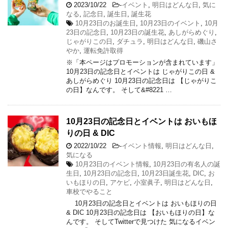
2023/10/22
-
イベント
,
明日はどんな日
,
気に
なる
,
記念日
,
誕生日
,
誕生花
10月23日のお誕生日
,
10月23日のイベント
,
10月
23日の記念日
,
10月23日の誕生花
,
あしがらめぐり
,
じゃがりこの日
,
ダチュラ
,
明日はどんな日
,
磯山さ
やか
,
運転免許取得
※「本ページはプロモーションが含まれています」
10月23日の記念日とイベントは じゃがりこの日 &
あしがらめぐり 10月23日の記念日は 【じゃがりこ
の日】なんです。 そして&#8221 …
10月23日の記念日とイベントは おいもほ
りの日 & DIC
2022/10/22
-
イベント情報
,
明日はどんな日
,
気になる
10月23日のイベント情報
,
10月23日の有名人の誕
生日
,
10月23日の記念日
,
10月23日誕生花
,
DIC
,
お
いもほりの日
,
アケビ
,
小室眞子
,
明日はどんな日
,
車校でやること
10月23日の記念日とイベントは おいもほりの日
& DIC 10月23日の記念日は 【おいもほりの日】な
んです。 そしてTwitterで見つけた 気になるイベン