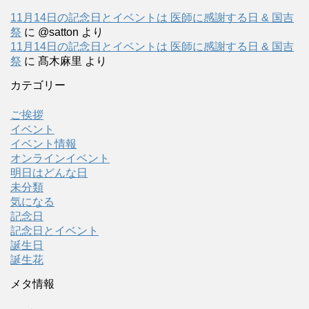
11月14日の記念日とイベントは 医師に感謝する日 & 国吉
祭
に
@satton
より
11月14日の記念日とイベントは 医師に感謝する日 & 国吉
祭
に
髙木麻里
より
カテゴリー
ご挨拶
イベント
イベント情報
オンラインイベント
明日はどんな日
未分類
気になる
記念日
記念日とイベント
誕生日
誕生花
メタ情報