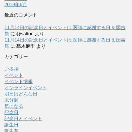
2019年6月
最近のコメント
11月14日の記念日とイベントは 医師に感謝する日 & 国吉
祭
に
@satton
より
11月14日の記念日とイベントは 医師に感謝する日 & 国吉
祭
に
髙木麻里
より
カテゴリー
ご挨拶
イベント
イベント情報
オンラインイベント
明日はどんな日
未分類
気になる
記念日
記念日とイベント
誕生日
誕生花