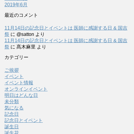
2019年6月
最近のコメント
11月14日の記念日とイベントは 医師に感謝する日 & 国吉
祭
に
@satton
より
11月14日の記念日とイベントは 医師に感謝する日 & 国吉
祭
に
髙木麻里
より
カテゴリー
ご挨拶
イベント
イベント情報
オンラインイベント
明日はどんな日
未分類
気になる
記念日
記念日とイベント
誕生日
誕生花