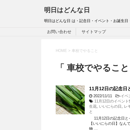
明日はどんな日
明日はどんな日 は・記念日・イベント・お誕生日
お問い合わせ
サイトマップ
HOME
>
車校でやること
「 車校でやること
11月12日の記念日
2022/11/11
-
イベ
11月12日のイベント
生花
,
いいにらの日
,
レ
と
11月12日の記念日とイ
【いいにらの日】なんです
物 …