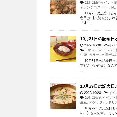
11月2日のイベント
オレンジゴスペル
,
ルピ
11月2日の記念日とイベ
念日は 【北海道たまねぎ
「オ …
10月31日の記念日
2022/10/30
-
イベ
10月31日のイベント
生花
,
カラー
,
出雲ぜん
10月31日の記念日とイ
雲ぜんざいの日】なんです
…
10月29日の記念日
2022/10/28
-
イベ
10月29日のイベント
生花
,
アゲラタム
,
ドリ
10月29日の記念日とイ
の日】なんです。 そして