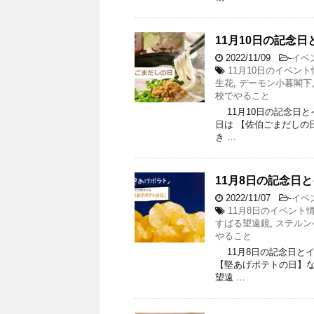
11月10日の記念日
2022/11/09
-
イベ
11月10日のイベント
生花
,
デーモン小暮閣下
校でやること
11月10日の記念日とイ
日は 【佐伯ごまだしの日
き …
11月8日の記念日
2022/11/07
-
イベ
11月8日のイベント
すばる望遠鏡
,
ステルン
やること
11月8日の記念日とイベ
【堅あげポテトの日】なん
望遠 …