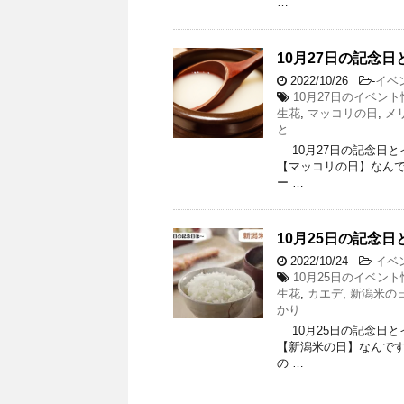
…
10月27日の記念日
2022/10/26
-
イベ
10月27日のイベント
生花
,
マッコリの日
,
メ
と
10月27日の記念日とイ
【マッコリの日】なんです
ー …
10月25日の記念日
2022/10/24
-
イベ
10月25日のイベント
生花
,
カエデ
,
新潟米の
かり
10月25日の記念日とイ
【新潟米の日】なんです。
の …