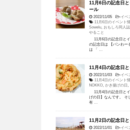
11月6日の記念日
ール
2022/11/05
-
イベ
11月6日のイベント
Sowelu
,
おもしろ同人誌
やること
11月6日の記念日とイベ
の記念日は 【パンわーる
は 「 …
11月4日の記念日と
2022/11/03
-
イベ
11月4日のイベント
NOKKO
,
かき揚げの日
,
11月4日の記念日とイベ
げの日】なんです。 そし
有 …
11月2日の記念日
2022/11/01
-
イベ