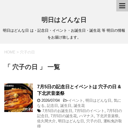
明日はどんな日
明日はどんな日 は・記念日・イベント・お誕生日・誕生花 等 明日の情報
をお届け致します。
HOME
>
穴子の日
「 穴子の日 」 一覧
7月5日の記念日とイベントは 穴子の日 &
下北沢音楽祭
2026/07/04
-
イベント
,
明日はどんな日
,
気に
なる
,
記念日
,
誕生日
,
誕生花
7月5日のお誕生日
,
7月5日のイベント
,
7月5日の
記念日
,
7月5日の誕生花
,
ハマナス
,
下北沢音楽祭
,
佐久間大介
,
明日はどんな日
,
穴子の日
,
運転免許取
得