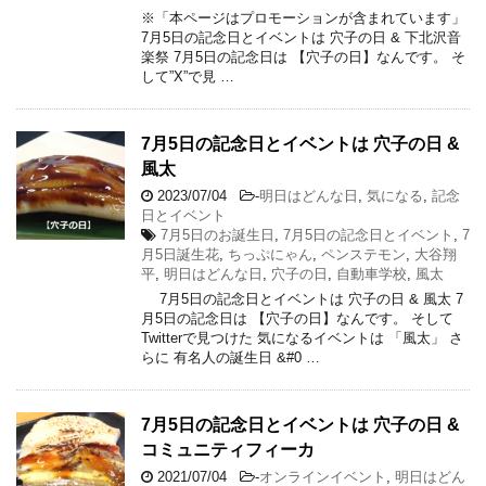
※「本ページはプロモーションが含まれています」
7月5日の記念日とイベントは 穴子の日 & 下北沢音
楽祭 7月5日の記念日は 【穴子の日】なんです。 そ
して”X”で見 …
7月5日の記念日とイベントは 穴子の日 &
風太
2023/07/04
-
明日はどんな日
,
気になる
,
記念
日とイベント
7月5日のお誕生日
,
7月5日の記念日とイベント
,
7
月5日誕生花
,
ちっぷにゃん
,
ペンステモン
,
大谷翔
平
,
明日はどんな日
,
穴子の日
,
自動車学校
,
風太
7月5日の記念日とイベントは 穴子の日 & 風太 7
月5日の記念日は 【穴子の日】なんです。 そして
Twitterで見つけた 気になるイベントは 「風太」 さ
らに 有名人の誕生日 &#0 …
7月5日の記念日とイベントは 穴子の日 &
コミュニティフィーカ
2021/07/04
-
オンラインイベント
,
明日はどん