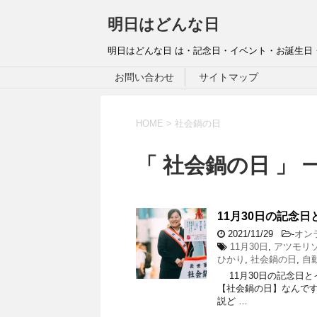
明日はどんな日
明日はどんな日 は・記念日・イベント・お誕生日
お問い合わせ
サイトマップ
HOME
>
社会鍋の日
「 社会鍋の日 」 
11月30日の記念日
2021/11/29
-
オン
11月30日
,
アツモリ
ひかり
,
社会鍋の日
,
自
11月30日の記念日とイ
【社会鍋の日】なんです。
説ど …