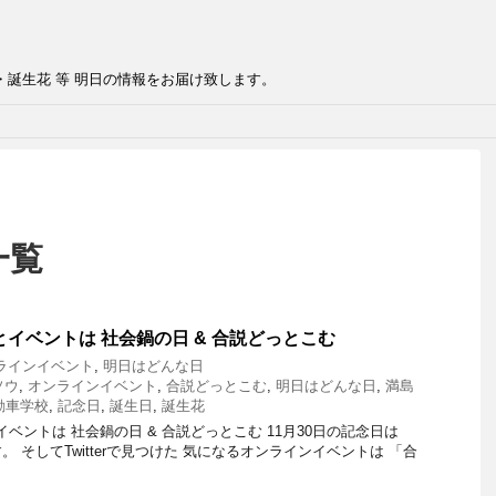
・誕生花 等 明日の情報をお届け致します。
一覧
とイベントは 社会鍋の日 & 合説どっとこむ
ラインイベント
,
明日はどんな日
ソウ
,
オンラインイベント
,
合説どっとこむ
,
明日はどんな日
,
満島
動車学校
,
記念日
,
誕生日
,
誕生花
ベントは 社会鍋の日 & 合説どっとこむ 11月30日の記念日は
 そしてTwitterで見つけた 気になるオンラインイベントは 「合