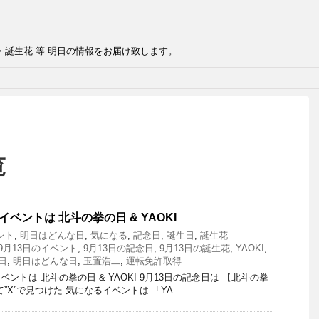
・誕生花 等 明日の情報をお届け致します。
覧
イベントは 北斗の拳の日 & YAOKI
ント
,
明日はどんな日
,
気になる
,
記念日
,
誕生日
,
誕生花
9月13日のイベント
,
9月13日の記念日
,
9月13日の誕生花
,
YAOKI
,
日
,
明日はどんな日
,
玉置浩二
,
運転免許取得
ントは 北斗の拳の日 & YAOKI 9月13日の記念日は 【北斗の拳
”X”で見つけた 気になるイベントは 「YA …