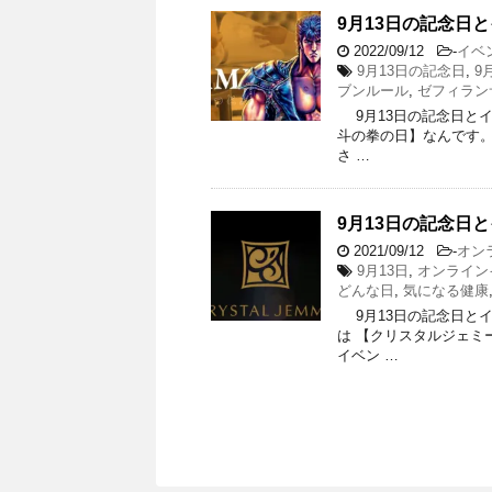
9月13日の記念日と
2022/09/12
-
イベ
9月13日の記念日
,
9
ブンルール
,
ゼフィラン
9月13日の記念日とイベ
斗の拳の日】なんです。 
さ …
9月13日の記念日
2021/09/12
-
オン
9月13日
,
オンライン
どんな日
,
気になる健康
9月13日の記念日とイベ
は 【クリスタルジェミー
イベン …