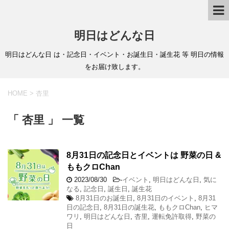
明日はどんな日
明日はどんな日 は・記念日・イベント・お誕生日・誕生花 等 明日の情報
をお届け致します。
HOME
>
杏里
「 杏里 」 一覧
8月31日の記念日とイベントは 野菜の日 &
ももクロChan
2023/08/30
-
イベント
,
明日はどんな日
,
気に
なる
,
記念日
,
誕生日
,
誕生花
8月31日のお誕生日
,
8月31日のイベント
,
8月31
日の記念日
,
8月31日の誕生花
,
ももクロChan
,
ヒマ
ワリ
,
明日はどんな日
,
杏里
,
運転免許取得
,
野菜の
日