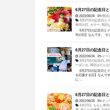
6月27日の記念日と
2023/06/26
-
明日
6月27日の記念日と
寿司の日
,
カラー
,
明日
6月27日の記念日とイベ
司の日】なんです。 そして
6月27日の記念日と
2022/06/26
-
イベ
6月27日の記念日
,
6
ーダンセ
,
明日はどんな
6月27日の記念日とイベ
を応援する日】なんです。
に …
6月27日の記念日と
2021/06/26
-
オン
6月27日
,
ちらし寿司
翼
,
気になる健康
,
記念