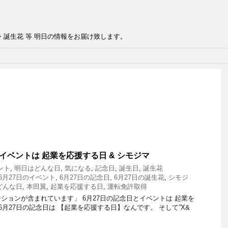
・誕生花 等 明日の情報をお届け致します。
イベントは 起業を応援する日 & シモジマ
ント
,
明日はどんな日
,
気になる
,
記念日
,
誕生日
,
誕生花
6月27日のイベント
,
6月27日の記念日
,
6月27日の誕生花
,
シモジ
どんな日
,
本田翼
,
起業を応援する日
,
運転免許取得
ションが含まれています」 6月27日の記念日とイベントは 起業を
 6月27日の記念日は 【起業を応援する日】なんです。 そして”X&