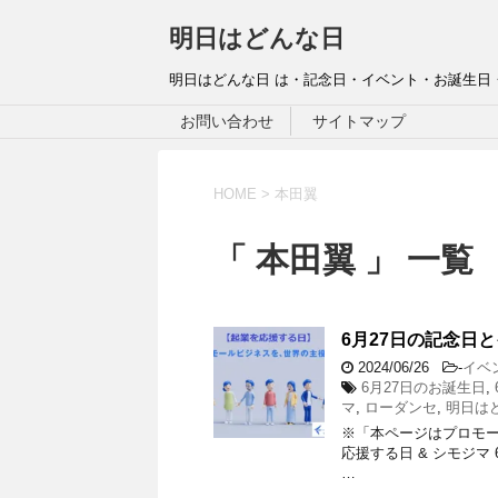
明日はどんな日
明日はどんな日 は・記念日・イベント・お誕生日
お問い合わせ
サイトマップ
HOME
>
本田翼
「 本田翼 」 一覧
6月27日の記念日と
2024/06/26
-
イベ
6月27日のお誕生日
,
マ
,
ローダンセ
,
明日は
※「本ページはプロモー
応援する日 & シモジマ
…