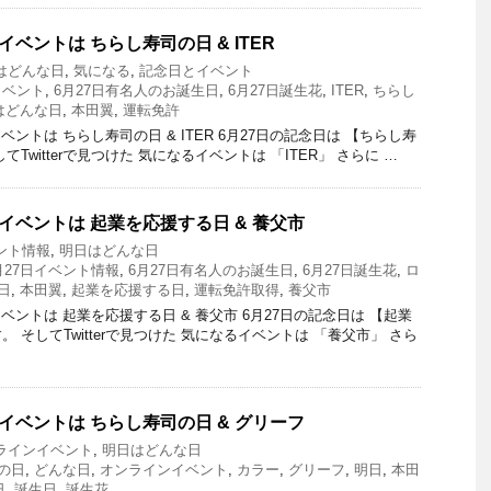
イベントは ちらし寿司の日 & ITER
はどんな日
,
気になる
,
記念日とイベント
イベント
,
6月27日有名人のお誕生日
,
6月27日誕生花
,
ITER
,
ちらし
はどんな日
,
本田翼
,
運転免許
ントは ちらし寿司の日 & ITER 6月27日の記念日は 【ちらし寿
Twitterで見つけた 気になるイベントは 「ITER」 さらに …
イベントは 起業を応援する日 & 養父市
ント情報
,
明日はどんな日
月27日イベント情報
,
6月27日有名人のお誕生日
,
6月27日誕生花
,
ロ
日
,
本田翼
,
起業を応援する日
,
運転免許取得
,
養父市
ントは 起業を応援する日 & 養父市 6月27日の記念日は 【起業
 そしてTwitterで見つけた 気になるイベントは 「養父市」 さら
イベントは ちらし寿司の日 & グリーフ
ラインイベント
,
明日はどんな日
の日
,
どんな日
,
オンラインイベント
,
カラー
,
グリーフ
,
明日
,
本田
日
,
誕生日
,
誕生花