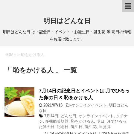
明日はどんな日
明日はどんな日 は・記念日・イベント・お誕生日・誕生花 等 明日の情報
をお届け致します。
HOME
>
恥をかける人
「 恥をかける人 」 一覧
7月14日の記念日とイベントは 月でひろっ
た卵の日 & 恥をかける人
2021/07/13
-
オンラインイベント
,
明日はどん
な日
7月14日
,
どんな日
,
オンラインイベント
,
クチナ
シ
,
多機能美顔器
,
恥をかける人
,
明日
,
月でひろっ
た卵の日
,
記念日
,
誕生日
,
誕生花
,
里見弴
7月14日の記念日とイベントは 月でひろった卵の