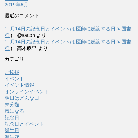
2019年6月
最近のコメント
11月14日の記念日とイベントは 医師に感謝する日 & 国吉
祭
に
@satton
より
11月14日の記念日とイベントは 医師に感謝する日 & 国吉
祭
に
髙木麻里
より
カテゴリー
ご挨拶
イベント
イベント情報
オンラインイベント
明日はどんな日
未分類
気になる
記念日
記念日とイベント
誕生日
誕生花