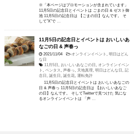
※「本ページはプロモーションが含まれています」
11月5日の記念日とイベントは ごまの日 & ゼスト御
池 11月5日の記念日は 【ごまの日】なんです。 そ
して”X”で …
11月5日の記念日とイベントは おいしいあ
なごの日 & 声春っ
2021/11/04
-
オンラインイベント
,
明日はどん
な日
11月5日
,
おいしいあなごの日
,
オンラインイベン
ト
,
ペンタス
,
声春っ
,
天地真理
,
明日はどんな日
,
記
念日
,
誕生日
,
誕生花
,
運転免許
11月5日の記念日とイベントは おいしいあなごの
日 & 声春っ 11月5日の記念日は 【おいしいあなご
の日】なんです。 そしてTwitterで見つけた 気にな
るオンラインイベントは 「声 …