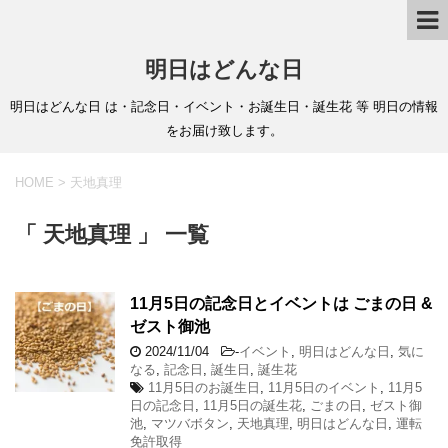
明日はどんな日
明日はどんな日 は・記念日・イベント・お誕生日・誕生花 等 明日の情報
をお届け致します。
HOME
>
天地真理
「 天地真理 」 一覧
11月5日の記念日とイベントは ごまの日 &
ゼスト御池
2024/11/04
-
イベント
,
明日はどんな日
,
気に
なる
,
記念日
,
誕生日
,
誕生花
11月5日のお誕生日
,
11月5日のイベント
,
11月5
日の記念日
,
11月5日の誕生花
,
ごまの日
,
ゼスト御
池
,
マツバボタン
,
天地真理
,
明日はどんな日
,
運転
免許取得