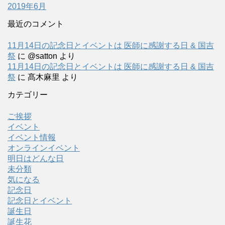
2019年6月
最近のコメント
11月14日の記念日とイベントは 医師に感謝する日 & 国吉
祭
に
@satton
より
11月14日の記念日とイベントは 医師に感謝する日 & 国吉
祭
に
髙木麻里
より
カテゴリー
ご挨拶
イベント
イベント情報
オンラインイベント
明日はどんな日
未分類
気になる
記念日
記念日とイベント
誕生日
誕生花