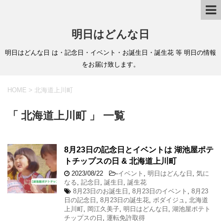
明日はどんな日
明日はどんな日 は・記念日・イベント・お誕生日・誕生花 等 明日の情報
をお届け致します。
HOME
>
北海道上川町
「 北海道上川町 」 一覧
8月23日の記念日とイベントは 湖池屋ポテ
トチップスの日 & 北海道上川町
2023/08/22
-
イベント
,
明日はどんな日
,
気に
なる
,
記念日
,
誕生日
,
誕生花
8月23日のお誕生日
,
8月23日のイベント
,
8月23
日の記念日
,
8月23日の誕生花
,
ボダイジュ
,
北海道
上川町
,
岡江久美子
,
明日はどんな日
,
湖池屋ポテト
チップスの日
,
運転免許取得