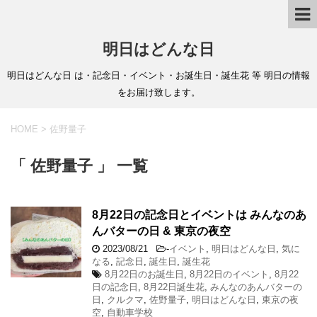
明日はどんな日
明日はどんな日 は・記念日・イベント・お誕生日・誕生花 等 明日の情報
をお届け致します。
HOME
>
佐野量子
「 佐野量子 」 一覧
8月22日の記念日とイベントは みんなのあ
んバターの日 & 東京の夜空
2023/08/21
-
イベント
,
明日はどんな日
,
気に
なる
,
記念日
,
誕生日
,
誕生花
8月22日のお誕生日
,
8月22日のイベント
,
8月22
日の記念日
,
8月22日誕生花
,
みんなのあんバターの
日
,
クルクマ
,
佐野量子
,
明日はどんな日
,
東京の夜
空
,
自動車学校