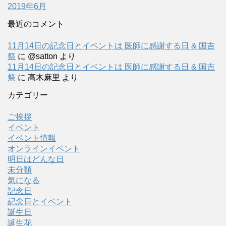
2019年6月
最近のコメント
11月14日の記念日とイベントは 医師に感謝する日 & 国吉
祭
に
@satton
より
11月14日の記念日とイベントは 医師に感謝する日 & 国吉
祭
に
髙木麻里
より
カテゴリー
ご挨拶
イベント
イベント情報
オンラインイベント
明日はどんな日
未分類
気になる
記念日
記念日とイベント
誕生日
誕生花