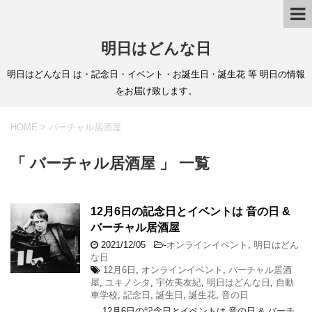
明日はどんな日
明日はどんな日 は・記念日・イベント・お誕生日・誕生花 等 明日の情報
をお届け致します。
HOME
>
バーチャル居酒屋
「 バーチャル居酒屋 」 一覧
12月6日の記念日とイベントは 音の日 &
バーチャル居酒屋
2021/12/05
-
オンラインイベント
,
明日はどん
な日
12月6日
,
オンラインイベント
,
バーチャル居酒
屋
,
ユキノシタ
,
宇佐美友紀
,
明日はどんな日
,
自動
車学校
,
記念日
,
誕生日
,
誕生花
,
音の日
12月6日の記念日とイベントは 音の日 & バーチ