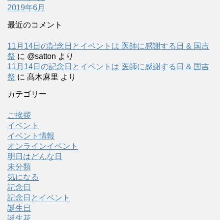
2019年6月
最近のコメント
11月14日の記念日とイベントは 医師に感謝する日 & 国吉
祭
に
@satton
より
11月14日の記念日とイベントは 医師に感謝する日 & 国吉
祭
に
髙木麻里
より
カテゴリー
ご挨拶
イベント
イベント情報
オンラインイベント
明日はどんな日
未分類
気になる
記念日
記念日とイベント
誕生日
誕生花